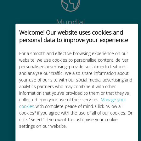
Mundial
Welcome! Our website uses cookies and
Conectividad celular mundial de
personal data to improve your experience
alta calidad en más de 200
destinos
For a smooth and effective browsing experience on our
website, we use cookies to personalise content, deliver
personalised advertising, provide social media features
and analyse our traffic. We also share information about
your use of our site with our social media, advertising and
analytics partners who may combine it with other
Rentable
information that you've provided to them or that they've
collected from your use of their services.
Manage your
Hasta un 90% más barato que los
cookies
with complete peace of mind. Click "Allow all
costes de itinerancia con su
cookies" if you agree with the use of all of our cookies. Or
operador actual
click "Select" if you want to customise your cookie
settings on our website.