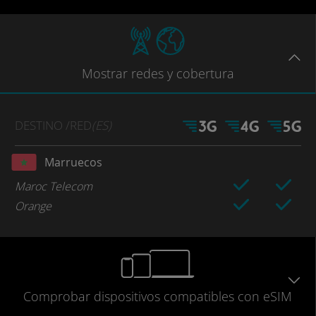
Mostrar
redes
y cobertura
DESTINO
/RED
(ES)
Marruecos
Maroc Telecom
Orange
Comprobar
dispositivos compatibles
con eSIM