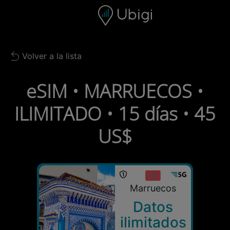
Skip to content
Contenido
Barra de navegación
Pie de página
Volver a la lista
Back to list
eSIM • MARRUECOS •
ILIMITADO • 15 días • 45
US$
Marruecos
Datos
ilimitados