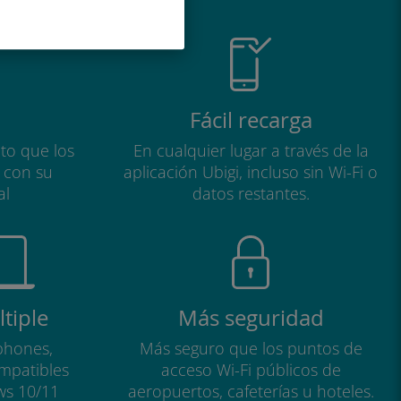
Fácil recarga
to que los
En cualquier lugar a través de la
a con su
aplicación Ubigi, incluso sin Wi-Fi o
al
datos restantes.
tiple
Más seguridad
phones,
Más seguro que los puntos de
ompatibles
acceso Wi-Fi públicos de
ws 10/11
aeropuertos, cafeterías u hoteles.