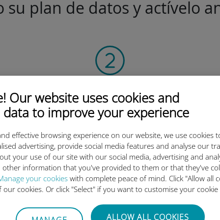
 su plan de datos y actívelo an
Flashear
 Our website uses cookies and
el código QR
 data to improve your experience
para activar el plan de datos
e instalar la Ubigi eSIM.
nd effective browsing experience on our website, we use cookies t
¡Simple!
lised advertising, provide social media features and analyse our tra
out your use of our site with our social media, advertising and ana
 other information that you've provided to them or that they've co
Manage your cookies
with complete peace of mind. Click "Allow all c
of our cookies. Or click "Select" if you want to customise your cookie
 tan buena la eSIM internacion
ALLOW ALL COOKIES