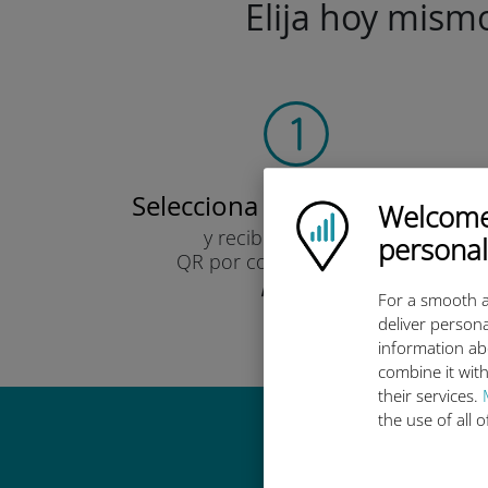
Elija hoy mismo
Selecciona tu plan de datos
Welcome!
Ubigi logo
y recibirás un código
personal
QR por correo electrónico.
¡Rápido!
For a smooth a
deliver persona
information ab
combine it with
their services.
the use of all 
Por qué es