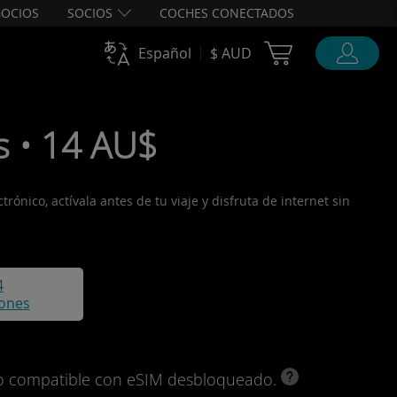
OCIOS
SOCIOS
COCHES CONECTADOS
Cart Ubigi
Español
$ AUD
s • 14 AU$
ónico, actívala antes de tu viaje y disfruta de internet sin
4
iones
ivo compatible con eSIM desbloqueado.