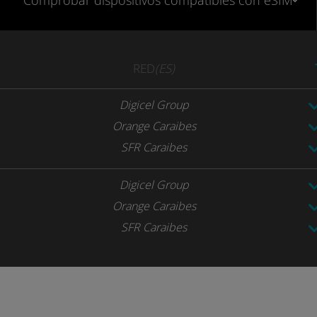
Comprobar
dispositivos compatibles
con eSIM
RED
(ES)
Digicel Group
Orange Caraibes
SFR Caraibes
Digicel Group
Orange Caraibes
SFR Caraibes