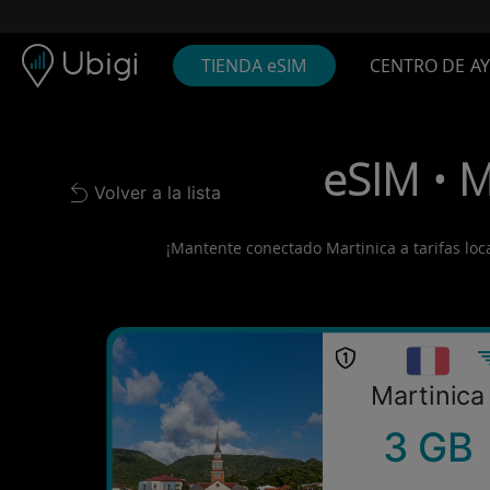
Skip to content
Contenido
Barra de navegación
Pie de página
TIENDA eSIM
CENTRO DE A
eSIM • M
Volver a la lista
Back to list
¡Mantente conectado Martinica a tarifas local
Martinica
3 GB