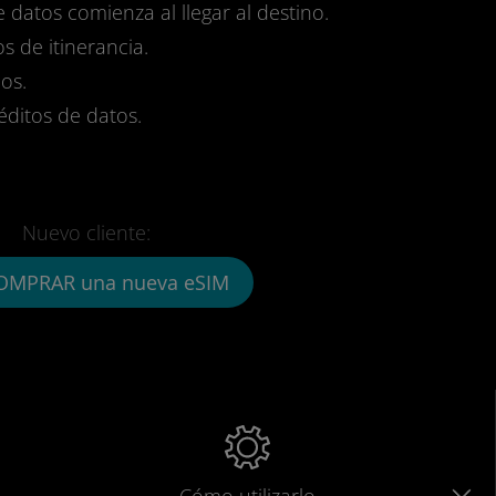
e datos comienza al llegar al destino.
s de itinerancia.
os.
réditos de datos.
Nuevo cliente:
OMPRAR una nueva eSIM