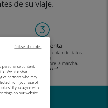
tes de su viaje.
Crea tu cuenta
Refuse all cookies
para empezar a utilizar tu plan de datos,
consultar
tu saldo y recargar sobre la marcha.
o personalise content,
¡Que aproveche!
ffic. We also share
lytics partners who may
llected from your use of
ookies" if you agree with
 settings on our website.
al de Ubigi