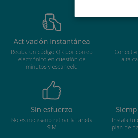
Activación instantánea
Reciba un código QR por correo
Conectiv
electrónico en cuestión de
alta c
minutos y escanéelo
Sin esfuerzo
Siempr
No es necesario retirar la tarjeta
Instala tu
SIM
plan de d