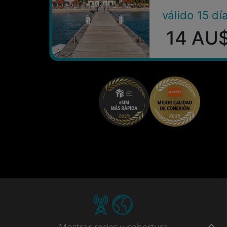
válido 15 dí
14 AU