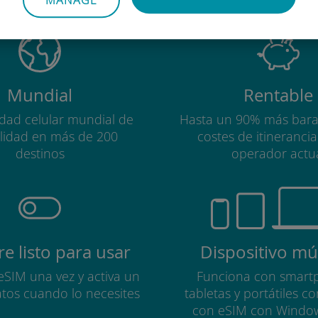
MANAGE
Mundial
Rentable
idad celular mundial de
Hasta un 90% más bara
alidad en más de 200
costes de itineranci
destinos
operador actu
e listo para usar
Dispositivo múl
 eSIM una vez y activa un
Funciona con smart
atos cuando lo necesites
tabletas y portátiles c
con eSIM con Windo