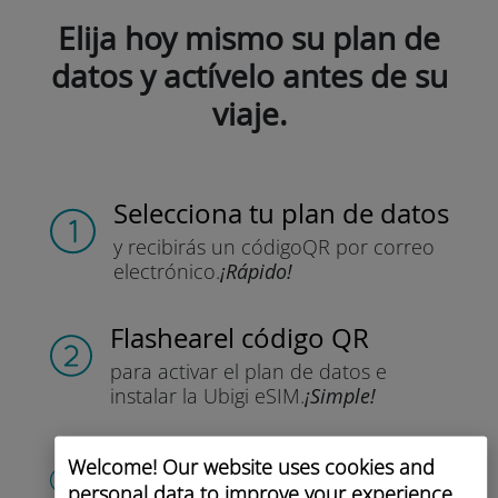
Elija hoy mismo su plan de
datos y actívelo antes de su
viaje.
Selecciona tu plan de datos
y recibirás un código
QR por correo
electrónico.
¡Rápido!
Flashear
el código QR
para activar el plan de datos
e
instalar la Ubigi eSIM.
¡Simple!
Crea tu cuenta
Welcome! Our website uses cookies and
personal data to improve your experience
para empezar a utilizar tu plan de