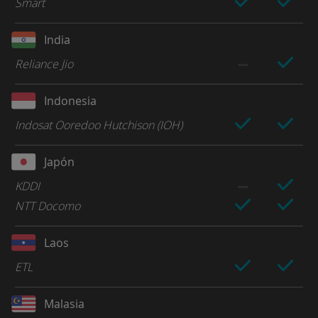
Smart
India
Reliance Jio
Indonesia
Indosat Ooredoo Hutchison (IOH)
Japón
KDDI
NTT Docomo
Laos
ETL
Malasia