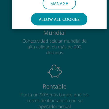
MANAGE
ALLOW ALL COOKIES
Mundial
Conectividad celular mundial de
alta calidad en más de 200
destinos
Rentable
Hasta un 90% más barato que los
costes de itinerancia con su
operador actual