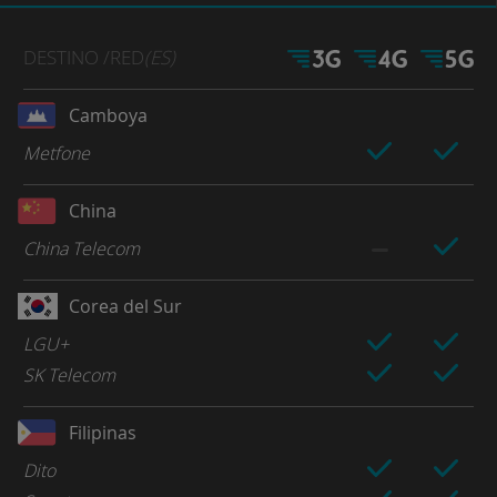
DESTINO
/RED
(ES)
Camboya
Metfone
China
China Telecom
Corea del Sur
LGU+
SK Telecom
Filipinas
Dito