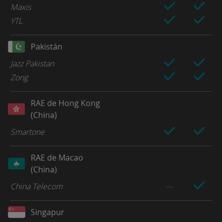
Maxis
YTL
Pakistán
Jazz Pakistan
Zong
RAE de Hong Kong
(China)
Smartone
RAE de Macao
(China)
China Telecom
Singapur