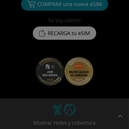
COMPRAR una nueva eSIM
Ya soy cliente:
RECARGA tu eSIM
Mostrar
redes
y cobertura