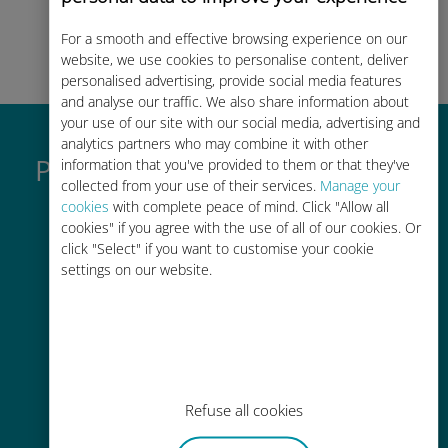
datos, consultar
tu saldo y recargar
For a smooth and effective browsing experience on our
sobre la marcha.
¡Que aproveche!
website, we use cookies to personalise content, deliver
personalised advertising, provide social media features
and analyse our traffic. We also share information about
your use of our site with our social media, advertising and
analytics partners who may combine it with other
Por qué es tan buena la eSIM
information that you've provided to them or that they've
collected from your use of their services.
Manage your
internacional de Ubigi
cookies
with complete peace of mind. Click "Allow all
cookies" if you agree with the use of all of our cookies. Or
click "Select" if you want to customise your cookie
settings on our website.
Activación instantánea
Reciba un código QR por correo
Refuse all cookies
electrónico en cuestión de
minutos y escanéelo