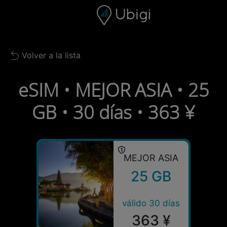
Skip to content
Contenido
Barra de navegación
Pie de página
Volver a la lista
Back to list
eSIM • MEJOR ASIA • 25
GB • 30 días • 363 ¥
MEJOR ASIA
25 GB
válido 30 días
363 ¥