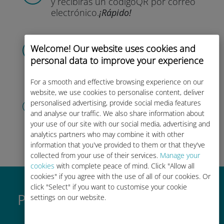
y recibirás un código
QR por correo
electrónico.
¡Rápido!
Flashear
el código QR
Welcome! Our website uses cookies and
para activar el plan de datos
e
personal data to improve your experience
instalar la Ubigi eSIM.
¡Simple!
For a smooth and effective browsing experience on our
website, we use cookies to personalise content, deliver
Crea tu cuenta
personalised advertising, provide social media features
para empezar a utilizar tu plan de
and analyse our traffic. We also share information about
datos, consultar
tu saldo y recargar
your use of our site with our social media, advertising and
analytics partners who may combine it with other
sobre la marcha.
¡Que aproveche!
information that you've provided to them or that they've
collected from your use of their services.
Manage your
cookies
with complete peace of mind. Click "Allow all
cookies" if you agree with the use of all of our cookies. Or
click "Select" if you want to customise your cookie
Por qué es tan buena la eSIM
settings on our website.
internacional de Ubigi