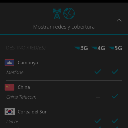
Mostrar
redes
y cobertura
DESTINO
/RED
(ES)
Camboya
Metfone
China
China Telecom
Corea del Sur
LGU+