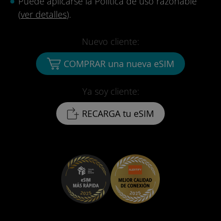
Puede aplicarse la Política de uso razonable
(
ver detalles
).
Nuevo cliente:
COMPRAR una nueva eSIM
Ya soy cliente:
RECARGA tu eSIM