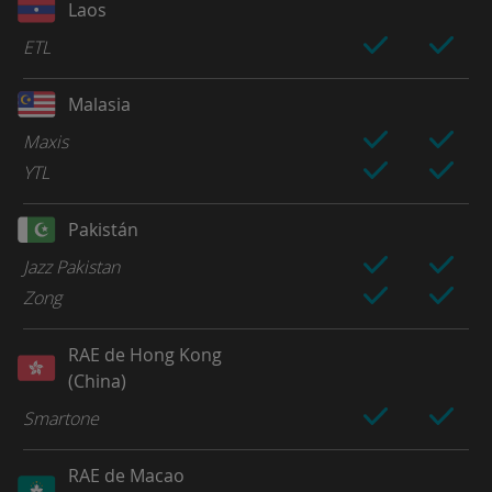
Laos
ETL
Malasia
Maxis
YTL
Pakistán
Jazz Pakistan
Zong
RAE de Hong Kong
(China)
Smartone
RAE de Macao