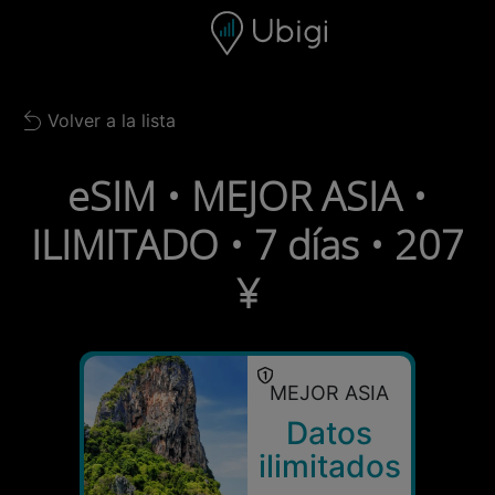
Skip to content
Contenido
Barra de navegación
Pie de página
Volver a la lista
Back to list
eSIM • MEJOR ASIA •
ILIMITADO • 7 días • 207
¥
MEJOR ASIA
Datos
ilimitados