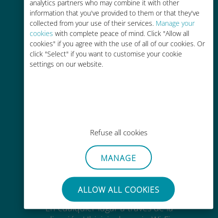
analytics partners who may combine it with other
alta calidad en más de 200
information that you've provided to them or that they've
destinos
collected from your use of their services.
Manage your
cookies
with complete peace of mind. Click "Allow all
cookies" if you agree with the use of all of our cookies. Or
click "Select" if you want to customise your cookie
settings on our website.
Rentable
Hasta un 90% más barato que los
costes de itinerancia con su
operador actual
Refuse all cookies
MANAGE
Fácil recarga
ALLOW ALL COOKIES
En cualquier lugar a través de la