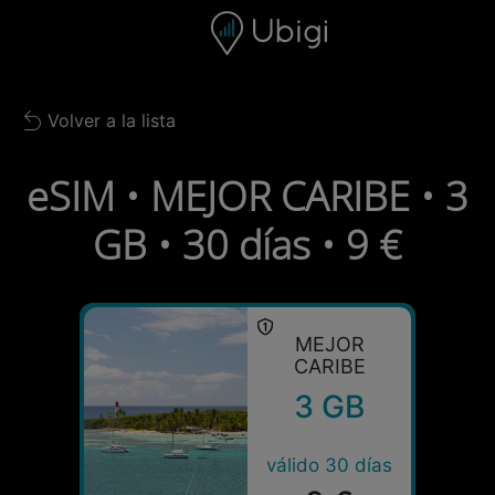
Skip to content
Contenido
Barra de navegación
Pie de página
Volver a la lista
Back to list
eSIM • MEJOR CARIBE • 3
GB • 30 días • 9 €
MEJOR
CARIBE
3 GB
válido 30 días