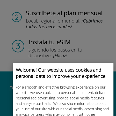
Suscríbete
al plan mensual
Local, regional
o mundial.
¡Cubrimos
todas tus necesidades!
Instala
tu eSIM
siguiendo los pasos
en tu
dispositivo.
¡Eficaz!
Welcome! Our website uses cookies and
personal data to improve your experience
Por qué es tan buena la eSIM
For a smooth and effective browsing experience on our
website, we use cookies to personalise content, deliver
internacional de Ubigi
personalised advertising, provide social media features
and analyse our traffic. We also share information about
your use of our site with our social media, advertising and
analytics partners who may combine it with other