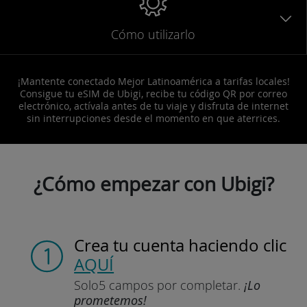
Cómo utilizarlo
¡Mantente conectado Mejor Latinoamérica a tarifas locales!
Consigue tu eSIM de Ubigi, recibe tu código QR por correo
electrónico, actívala antes de tu viaje y disfruta de internet
sin interrupciones desde el momento en que aterrices.
¿Cómo empezar con Ubigi?
Crea tu cuenta
haciendo clic
AQUÍ
Solo
5 campos por completar.
¡Lo
prometemos!