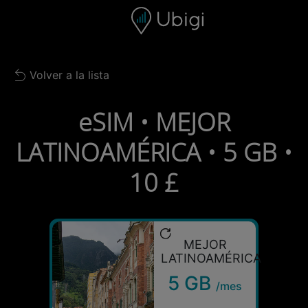
Skip to content
Contenido
Barra de navegación
Pie de página
Volver a la lista
Back to list
eSIM • MEJOR
LATINOAMÉRICA • 5 GB •
10 £
MEJOR
LATINOAMÉRICA
5 GB
/mes