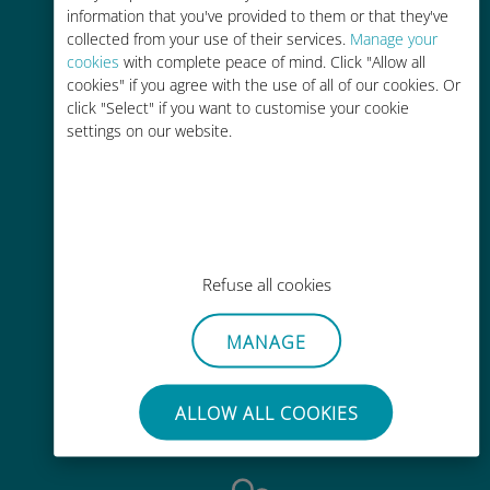
information that you've provided to them or that they've
collected from your use of their services.
Manage your
cookies
with complete peace of mind. Click "Allow all
cookies" if you agree with the use of all of our cookies. Or
Activación instantánea
click "Select" if you want to customise your cookie
Reciba un código QR por correo
settings on our website.
electrónico en cuestión de
minutos y escanéelo
Refuse all cookies
Mundial
MANAGE
Conectividad celular mundial de
alta calidad en más de 200
ALLOW ALL COOKIES
destinos