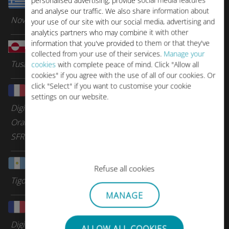
personalised advertising, provide social media features
Grecia
and analyse our traffic. We also share information about
Nova
your use of our site with our social media, advertising and
analytics partners who may combine it with other
information that you've provided to them or that they've
Groenlandia
collected from your use of their services.
Manage your
Tusass
cookies
with complete peace of mind. Click "Allow all
cookies" if you agree with the use of all of our cookies. Or
click "Select" if you want to customise your cookie
Guadalupe
settings on our website.
Digicel Group
Orange Caraibes
SFR Caraibes
Guatemala
Refuse all cookies
Tigo
MANAGE
Guayana Francesa
Digicel Group
ALLOW ALL COOKIES