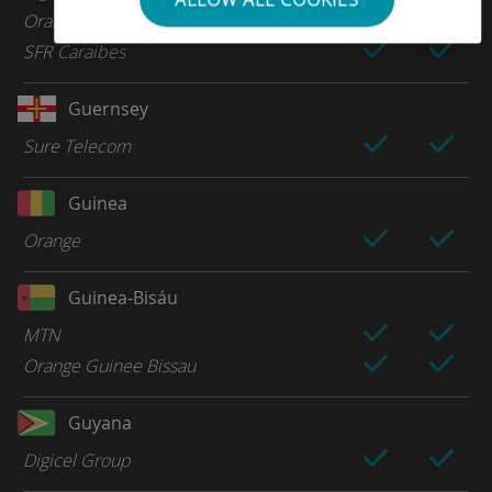
Orange Caraibes
SFR Caraibes
Guernsey
Sure Telecom
Guinea
Orange
Guinea-Bisáu
MTN
Orange Guinee Bissau
Guyana
Digicel Group