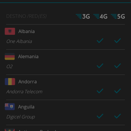
DESTINO
/RED
(ES)
Albania
One Albania
Alemania
O2
Andorra
Andorra Telecom
Anguila
Digicel Group