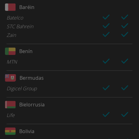
Baréin
Batelco
STC Bahreïn
Zain
Benín
MTN
Bermudas
Digicel Group
Bielorrusia
Life
Bolivia