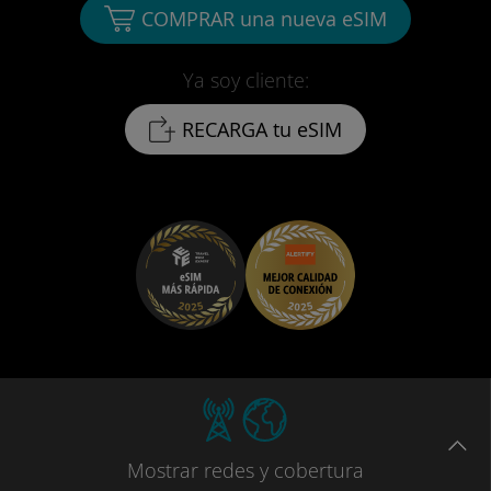
COMPRAR una nueva eSIM
Ya soy cliente:
RECARGA tu eSIM
Mostrar
redes
y cobertura