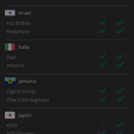
Israel
Hot Mobile
Pelephone
Italia
Iliad
WindTre
Jamaica
Digicel Group
Flow (Liberty group)
Japón
KDDI
NTT Docomo