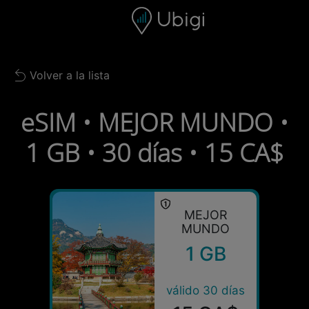
Skip to content
Contenido
Barra de navegación
Pie de página
Volver a la lista
Back to list
eSIM • MEJOR MUNDO •
1 GB • 30 días • 15 CA$
MEJOR
MUNDO
1 GB
válido 30 días