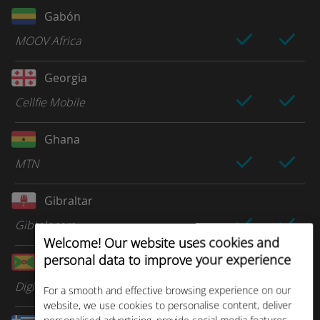
Gabón
MOOV Africa
Georgia
Cellfie Mobile
Ghana
MTN
Gibraltar
Gibtelecom
Welcome! Our website uses cookies and
personal data to improve your experience
Granada
Digicel Group
For a smooth and effective browsing experience on our
website, we use cookies to personalise content, deliver