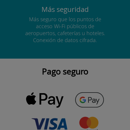
Más seguridad
Más seguro que los puntos de
acceso Wi-Fi públicos de
aeropuertos, cafeterías u hoteles.
Conexión de datos cifrada.
Pago seguro