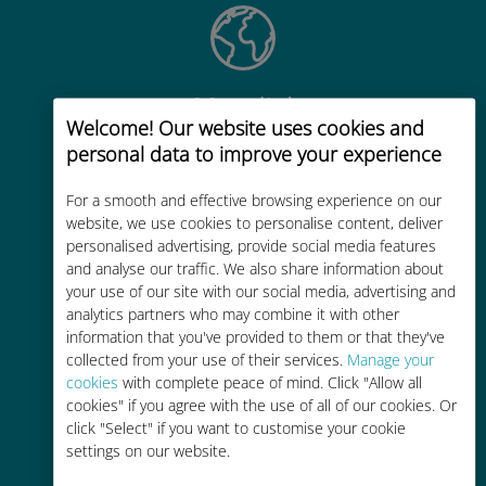
Mundial
Welcome! Our website uses cookies and
Conectividad celular mundial de
personal data to improve your experience
alta calidad en más de 200
destinos
For a smooth and effective browsing experience on our
website, we use cookies to personalise content, deliver
personalised advertising, provide social media features
and analyse our traffic. We also share information about
your use of our site with our social media, advertising and
analytics partners who may combine it with other
information that you've provided to them or that they've
Rentable
collected from your use of their services.
Manage your
Hasta un 90% más barato que los
cookies
with complete peace of mind. Click "Allow all
cookies" if you agree with the use of all of our cookies. Or
costes de itinerancia con su
click "Select" if you want to customise your cookie
operador actual
settings on our website.