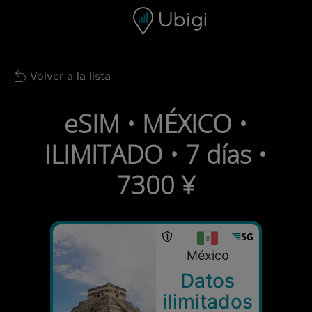
Skip to content
Contenido
Barra de navegación
Pie de página
Volver a la lista
Back to list
eSIM • MÉXICO •
ILIMITADO • 7 días •
7300 ¥
México
Datos
ilimitados