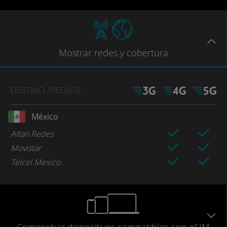
Mostrar
redes
y cobertura
DESTINO
/RED
(ES)
México
Altan Redes
Movistar
Telcel Mexico
Comprobar
dispositivos compatibles
con eSIM