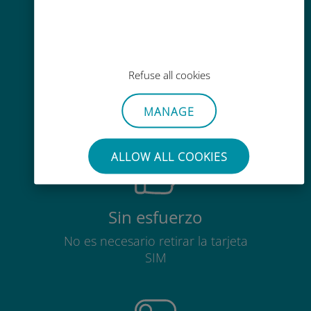
Fácil recarga
Refuse all cookies
En cualquier lugar a través de la
aplicación Ubigi, incluso sin Wi-Fi o
MANAGE
datos restantes.
ALLOW ALL COOKIES
Sin esfuerzo
No es necesario retirar la tarjeta
SIM