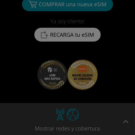
COMPRAR una nueva eSIM
Ya soy cliente:
RECARGA tu eSIM
Mostrar
redes
y cobertura