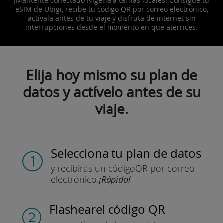
¡Mantente conectado Nigeria a tarifas locales! Consigue tu
eSIM de Ubigi, recibe tu código QR por correo electrónico,
actívala antes de tu viaje y disfruta de internet sin
interrupciones desde el momento en que aterrices.
Elija hoy mismo su plan de
datos y actívelo antes de su
viaje.
Selecciona tu plan de datos
y recibirás un código
QR por correo
electrónico.
¡Rápido!
Flashear
el código QR