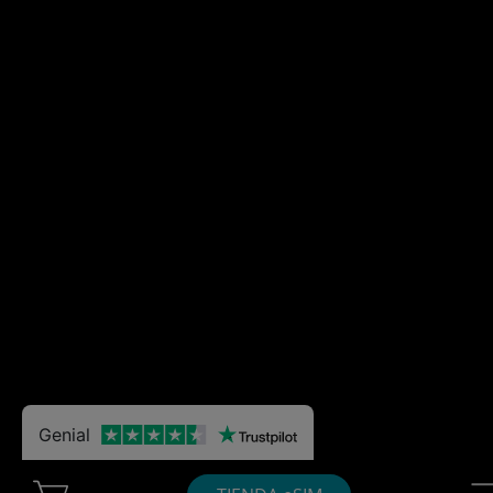
Genial
Cart Ubigi
Nav