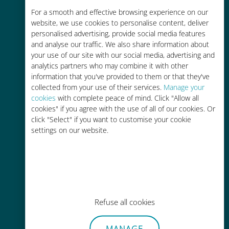
Rentable
For a smooth and effective browsing experience on our
website, we use cookies to personalise content, deliver
Hasta un 90% más barato que los
personalised advertising, provide social media features
costes de itinerancia con su
and analyse our traffic. We also share information about
operador actual
your use of our site with our social media, advertising and
analytics partners who may combine it with other
information that you've provided to them or that they've
collected from your use of their services.
Manage your
cookies
with complete peace of mind. Click "Allow all
cookies" if you agree with the use of all of our cookies. Or
click "Select" if you want to customise your cookie
Fácil recarga
settings on our website.
En cualquier lugar a través de la
aplicación Ubigi, incluso sin Wi-Fi o
datos restantes.
Refuse all cookies
MANAGE