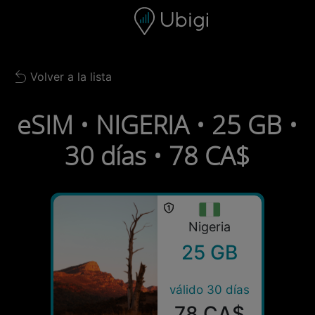
Skip to content
Contenido
Barra de navegación
Pie de página
Volver a la lista
Back to list
eSIM • NIGERIA • 25 GB •
30 días • 78 CA$
Nigeria
25 GB
válido 30 días
78 CA$