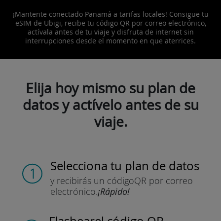
¡Mantente conectado Panamá a tarifas locales! Consigue tu
eSIM de Ubigi, recibe tu código QR por correo electrónico,
actívala antes de tu viaje y disfruta de internet sin
interrupciones desde el momento en que aterrices.
Elija hoy mismo su plan de
datos y actívelo antes de su
viaje.
Selecciona tu plan de datos
y recibirás un código
QR por correo
electrónico.
¡Rápido!
Flashear
el código QR