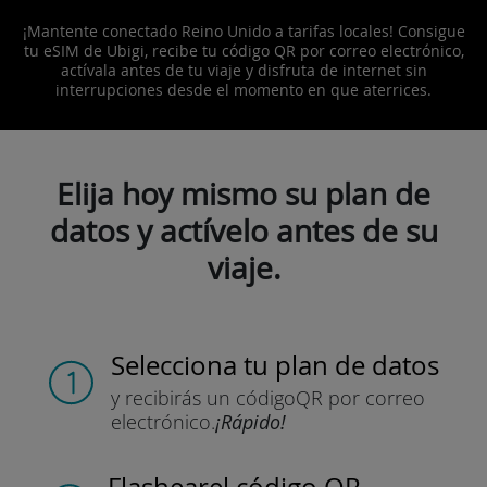
¡Mantente conectado Reino Unido a tarifas locales! Consigue
tu eSIM de Ubigi, recibe tu código QR por correo electrónico,
actívala antes de tu viaje y disfruta de internet sin
interrupciones desde el momento en que aterrices.
Elija hoy mismo su plan de
datos y actívelo antes de su
viaje.
Selecciona tu plan de datos
y recibirás un código
QR por correo
electrónico.
¡Rápido!
Flashear
el código QR