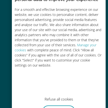
For a smooth and effective browsing experience on our
Rentable
website, we use cookies to personalise content, deliver
personalised advertising, provide social media features
Hasta un 90% más barato que los
and analyse our traffic. We also share information about
costes de itinerancia con su
your use of our site with our social media, advertising and
operador actual
analytics partners who may combine it with other
information that you've provided to them or that they've
collected from your use of their services.
Manage your
cookies
with complete peace of mind. Click "Allow all
cookies" if you agree with the use of all of our cookies. Or
click "Select" if you want to customise your cookie
Fácil recarga
settings on our website.
En cualquier lugar a través de la
aplicación Ubigi, incluso sin Wi-Fi o
datos restantes.
Refuse all cookies