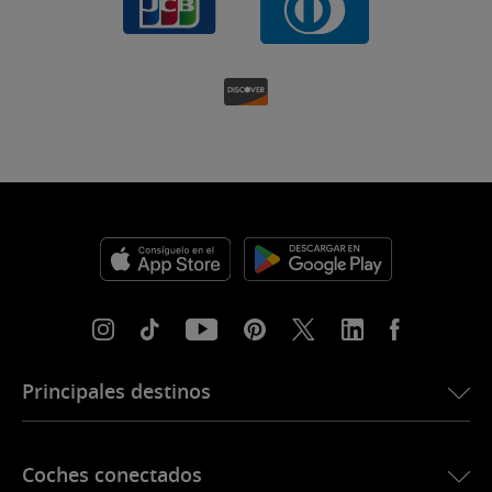
Principales destinos
eSIM para Estados Unidos
Coches conectados
eSIM para Europa