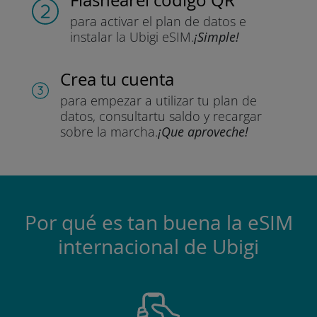
para activar el plan de datos
e
instalar la Ubigi eSIM.
¡Simple!
Crea tu cuenta
para empezar a utilizar tu plan de
datos, consultar
tu saldo y recargar
sobre la marcha.
¡Que aproveche!
Por qué es tan buena la eSIM
internacional de Ubigi