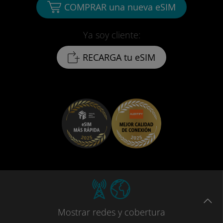
COMPRAR una nueva eSIM
Ya soy cliente:
RECARGA tu eSIM
Mostrar
redes
y cobertura