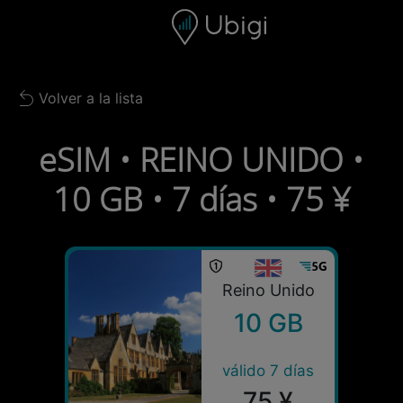
Skip to content
Contenido
Barra de navegación
Pie de página
Volver a la lista
Back to list
eSIM • REINO UNIDO •
10 GB • 7 días • 75 ¥
Reino Unido
10 GB
válido 7 días
75 ¥