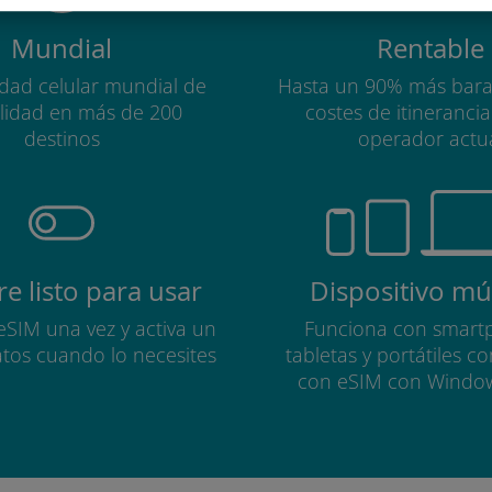
Mundial
Rentable
idad celular mundial de
Hasta un 90% más bara
alidad en más de 200
costes de itineranci
destinos
operador actu
e listo para usar
Dispositivo múl
 eSIM una vez y activa un
Funciona con smart
atos cuando lo necesites
tabletas y portátiles c
con eSIM con Windo