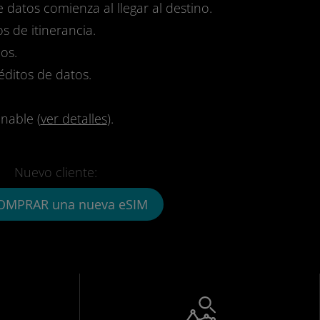
e datos comienza al llegar al destino.
s de itinerancia.
os.
réditos de datos.
nable (
ver detalles
).
Nuevo cliente:
OMPRAR una nueva eSIM