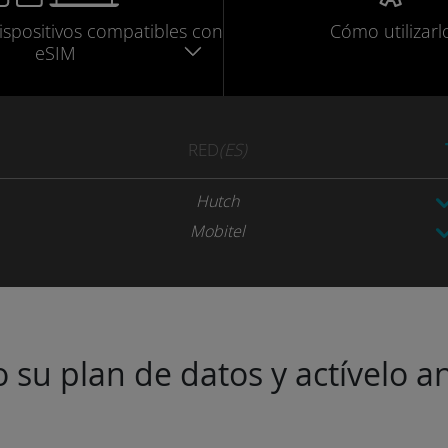
ispositivos compatibles
con
Cómo utilizarl
eSIM
RED
(ES)
Hutch
Mobitel
 su plan de datos y actívelo an