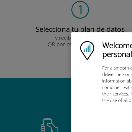
Selecciona tu plan de datos
y recibirás un código
Welcome!
QR por correo electrónico.
Ubigi logo
¡Rápido!
personal
For a smooth a
deliver persona
information ab
combine it with
their services.
Por qué es
the use of all 