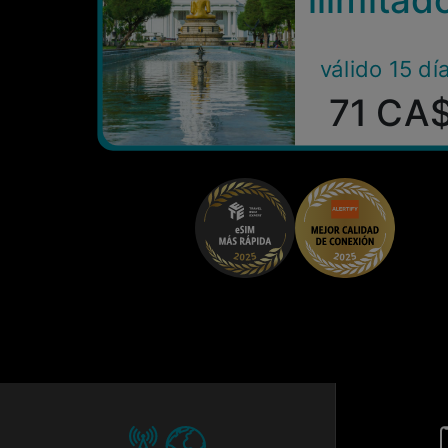
válido 15 dí
71 CA