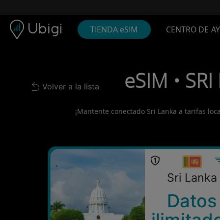
Skip to content
Contenido
Barra de navegación
Pie de página
TIENDA eSIM
CENTRO DE A
eSIM • SRI
Volver a la lista
Back to list
¡Mantente conectado Sri Lanka a tarifas loca
Sri Lanka
Datos
ilimitad