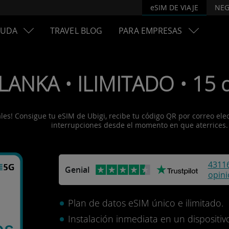
eSIM DE VIAJE
NEG
YUDA
TRAVEL BLOG
PARA EMPRESAS
 LANKA • ILIMITADO • 15 d
les! Consigue tu eSIM de Ubigi, recibe tu código QR por correo electr
interrupciones desde el momento en que aterrices.
4311
Genial
opin
Plan de datos eSIM único e ilimitado.
Instalación inmediata en un disposit
os