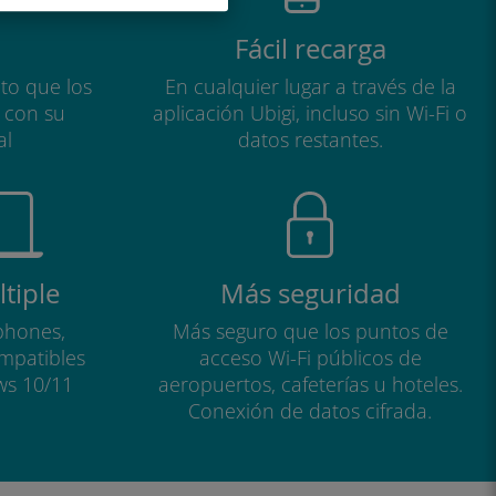
Fácil recarga
to que los
En cualquier lugar a través de la
a con su
aplicación Ubigi, incluso sin Wi-Fi o
al
datos restantes.
tiple
Más seguridad
phones,
Más seguro que los puntos de
ompatibles
acceso Wi-Fi públicos de
ws 10/11
aeropuertos, cafeterías u hoteles.
Conexión de datos cifrada.