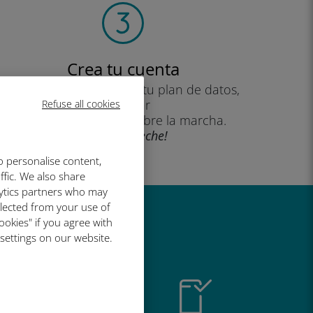
Crea tu cuenta
para empezar a utilizar tu plan de datos,
consultar
Refuse all cookies
tu saldo y recargar sobre la marcha.
¡Que aproveche!
o personalise content,
ffic. We also share
lytics partners who may
llected from your use of
ookies" if you agree with
al de Ubigi
 settings on our website.