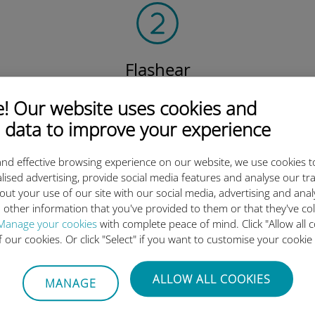
Flashear
el código QR
 Our website uses cookies and
para activar el plan de datos
 data to improve your experience
e instalar la Ubigi eSIM.
¡Simple!
nd effective browsing experience on our website, we use cookies t
lised advertising, provide social media features and analyse our tra
out your use of our site with our social media, advertising and ana
 other information that you've provided to them or that they've co
Manage your cookies
with complete peace of mind. Click "Allow all c
 tan buena la eSIM internacion
of our cookies. Or click "Select" if you want to customise your cookie
ALLOW ALL COOKIES
MANAGE