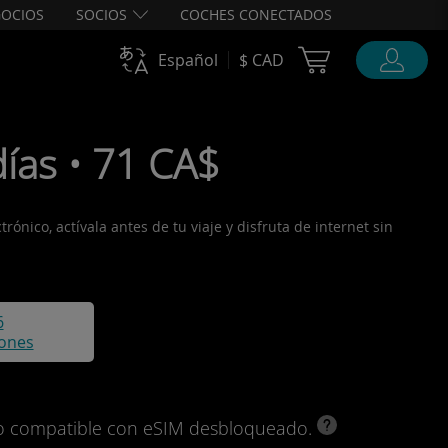
OCIOS
SOCIOS
COCHES CONECTADOS
Cart Ubigi
Español
$ CAD
ías • 71 CA$
ónico, actívala antes de tu viaje y disfruta de internet sin
6
iones
ivo compatible con eSIM desbloqueado.