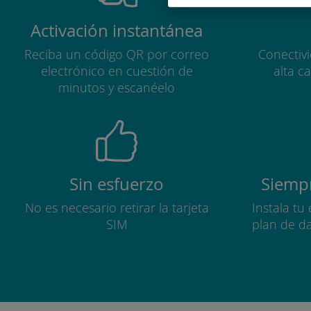
Activación instantánea
Reciba un código QR por correo
Conectiv
electrónico en cuestión de
alta c
minutos y escanéelo
Sin esfuerzo
Siempr
No es necesario retirar la tarjeta
Instala tu
SIM
plan de d