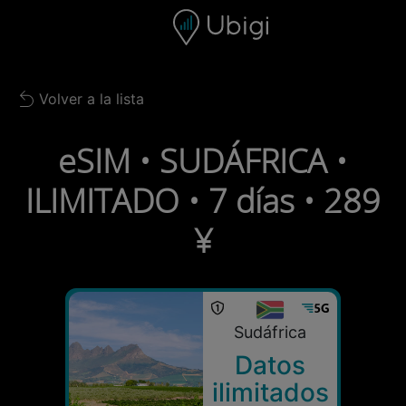
Skip to content
Contenido
Barra de navegación
Pie de página
Volver a la lista
Back to list
eSIM • SUDÁFRICA •
ILIMITADO • 7 días • 289
¥
Sudáfrica
Datos
ilimitados