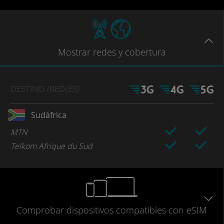
Mostrar
redes
y cobertura
DESTINO
/RED
(ES)
Sudáfrica
MTN
Telkom Afrique du Sud
Comprobar
dispositivos compatibles
con eSIM