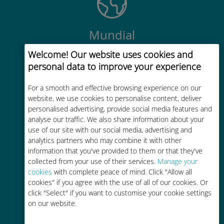
Mundial
Conectividad celular mundial de
Welcome! Our website uses cookies and
alta calidad en más de 200
personal data to improve your experience
destinos
For a smooth and effective browsing experience on our
website, we use cookies to personalise content, deliver
personalised advertising, provide social media features and
analyse our traffic. We also share information about your
use of our site with our social media, advertising and
analytics partners who may combine it with other
Rentable
information that you've provided to them or that they've
Hasta un 90% más barato que los
collected from your use of their services.
Manage your
cookies
with complete peace of mind. Click "Allow all
costes de itinerancia con su
cookies" if you agree with the use of all of our cookies. Or
operador actual
click "Select" if you want to customise your cookie settings
on our website.