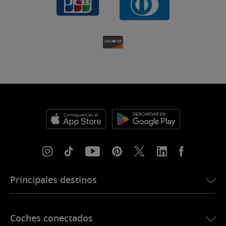
Principales destinos
eSIM para Estados Unidos
Coches conectados
eSIM para Europa