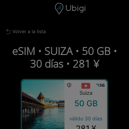
Skip to content
Contenido
Barra de navegación
Pie de página
Volver a la lista
Back to list
eSIM • SUIZA • 50 GB •
30 días • 281 ¥
Suiza
50 GB
válido 30 días
281 ¥