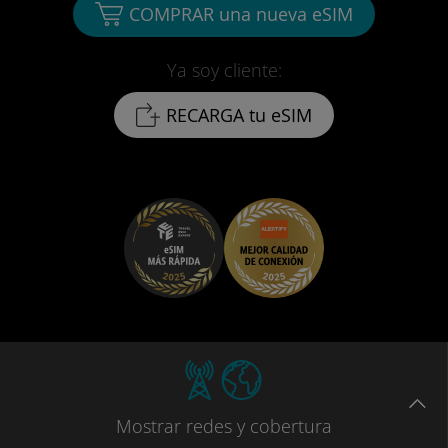
COMPRAR una nueva eSIM
Ya soy cliente:
RECARGA tu eSIM
Mostrar
redes
y cobertura