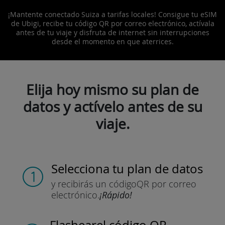
¡Mantente conectado Suiza a tarifas locales! Consigue tu eSIM
de Ubigi, recibe tu código QR por correo electrónico, actívala
antes de tu viaje y disfruta de internet sin interrupciones
desde el momento en que aterrices.
Elija hoy mismo su plan de
datos y actívelo antes de su
viaje.
Selecciona tu plan de datos
y recibirás un código
QR por correo
electrónico.
¡Rápido!
Flashear
el código QR