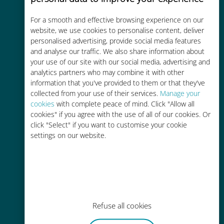
For a smooth and effective browsing experience on our
Rentable
website, we use cookies to personalise content, deliver
personalised advertising, provide social media features
Hasta un 90% más barato que los
and analyse our traffic. We also share information about
costes de itinerancia con su
your use of our site with our social media, advertising and
operador actual
analytics partners who may combine it with other
information that you've provided to them or that they've
collected from your use of their services.
Manage your
cookies
with complete peace of mind. Click "Allow all
cookies" if you agree with the use of all of our cookies. Or
click "Select" if you want to customise your cookie
Fácil recarga
settings on our website.
En cualquier lugar a través de la
aplicación Ubigi, incluso sin Wi-Fi o
datos restantes.
Refuse all cookies