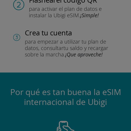
para activar el plan de datos
e
instalar la Ubigi eSIM.
¡Simple!
Crea tu cuenta
para empezar a utilizar tu plan de
datos, consultar
tu saldo y recargar
sobre la marcha.
¡Que aproveche!
Por qué es tan buena la eSIM
internacional de Ubigi