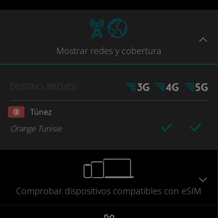
Mostrar
redes
y cobertura
DESTINO
/RED
(ES)
Túnez
Orange Tunisie
Comprobar
dispositivos compatibles
con eSIM