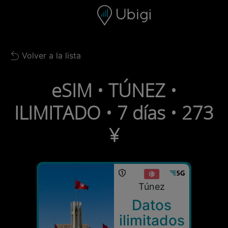
Skip to content
Contenido
Barra de navegación
Pie de página
Volver a la lista
Back to list
eSIM • TÚNEZ •
ILIMITADO • 7 días • 273
¥
Túnez
Datos
ilimitados