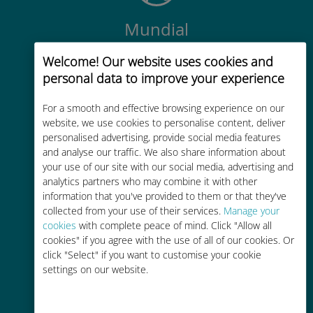
Mundial
Conectividad celular mundial de
Welcome! Our website uses cookies and
alta calidad en más de 200
personal data to improve your experience
destinos
For a smooth and effective browsing experience on our
website, we use cookies to personalise content, deliver
personalised advertising, provide social media features
and analyse our traffic. We also share information about
your use of our site with our social media, advertising and
Rentable
analytics partners who may combine it with other
information that you've provided to them or that they've
Hasta un 90% más barato que los
collected from your use of their services.
Manage your
costes de itinerancia con su
cookies
with complete peace of mind. Click "Allow all
operador actual
cookies" if you agree with the use of all of our cookies. Or
click "Select" if you want to customise your cookie
settings on our website.