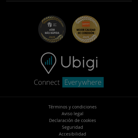
Ubigi para Maserati
Programa de distribuidores
UbiClub – Programa de Fidelidad
Empezar
Ubigi para Fiat
Programa Recomienda a un amigo
Solucion de problemas
Empleo
Centro de ayuda
Soporte de contacto
Términos y condiciones
Aviso legal
Declaración de cookies
Seguridad
Accesibilidad