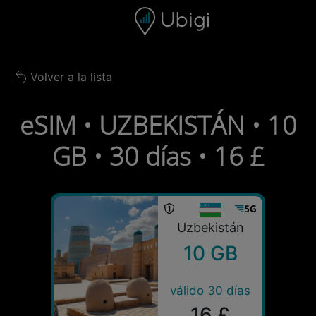
Skip to content
Contenido
Barra de navegación
Pie de página
Volver a la lista
Back to list
eSIM • UZBEKISTÁN • 10
GB • 30 días • 16 £
Uzbekistán
10 GB
válido 30 días
16 £