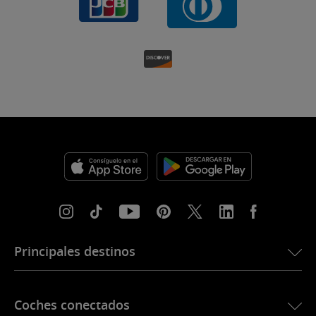
Principales destinos
eSIM para Estados Unidos
Coches conectados
eSIM para Europa