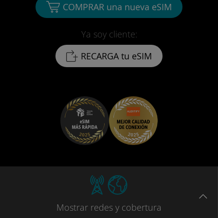
COMPRAR una nueva eSIM
Ya soy cliente:
RECARGA tu eSIM
Mostrar
redes
y cobertura