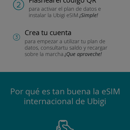
para activar el plan de datos
e
instalar la Ubigi eSIM.
¡Simple!
Crea tu cuenta
para empezar a utilizar tu plan de
datos, consultar
tu saldo y recargar
sobre la marcha.
¡Que aproveche!
Por qué es tan buena la eSIM
internacional de Ubigi