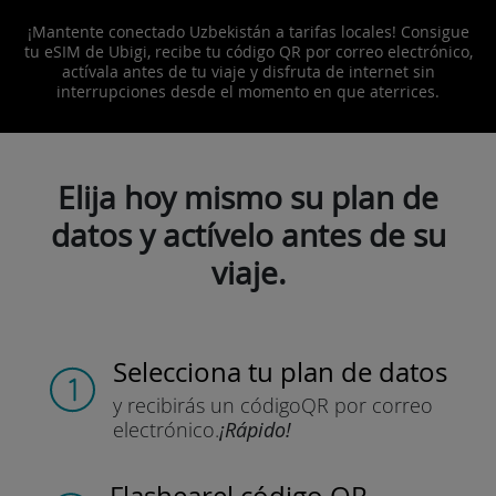
¡Mantente conectado Uzbekistán a tarifas locales! Consigue
tu eSIM de Ubigi, recibe tu código QR por correo electrónico,
actívala antes de tu viaje y disfruta de internet sin
interrupciones desde el momento en que aterrices.
Elija hoy mismo su plan de
datos y actívelo antes de su
viaje.
Selecciona tu plan de datos
y recibirás un código
QR por correo
electrónico.
¡Rápido!
Flashear
el código QR