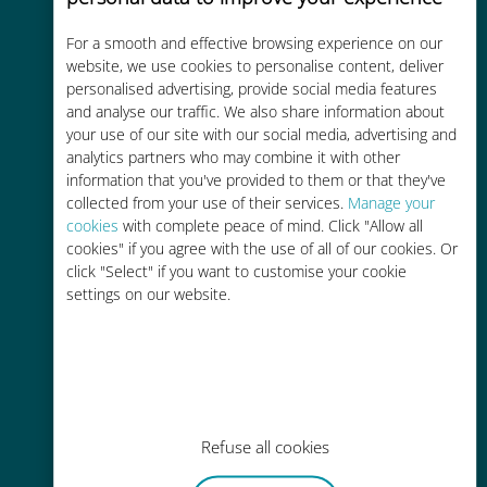
For a smooth and effective browsing experience on our
Rentable
website, we use cookies to personalise content, deliver
personalised advertising, provide social media features
Hasta un 90% más barato que los
and analyse our traffic. We also share information about
costes de itinerancia con su
your use of our site with our social media, advertising and
operador actual
analytics partners who may combine it with other
information that you've provided to them or that they've
collected from your use of their services.
Manage your
cookies
with complete peace of mind. Click "Allow all
cookies" if you agree with the use of all of our cookies. Or
click "Select" if you want to customise your cookie
Fácil recarga
settings on our website.
En cualquier lugar a través de la
aplicación Ubigi, incluso sin Wi-Fi o
datos restantes.
Refuse all cookies