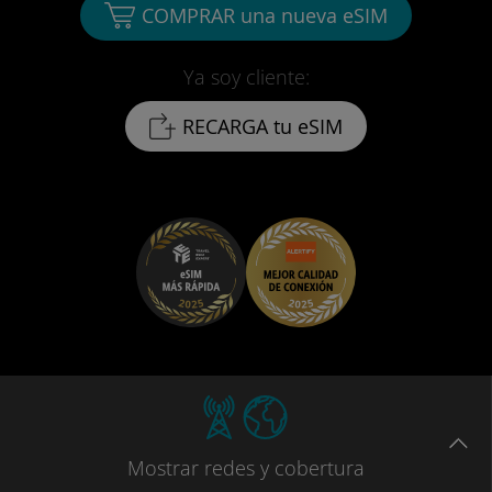
COMPRAR una nueva eSIM
Ya soy cliente:
RECARGA tu eSIM
Mostrar
redes
y cobertura