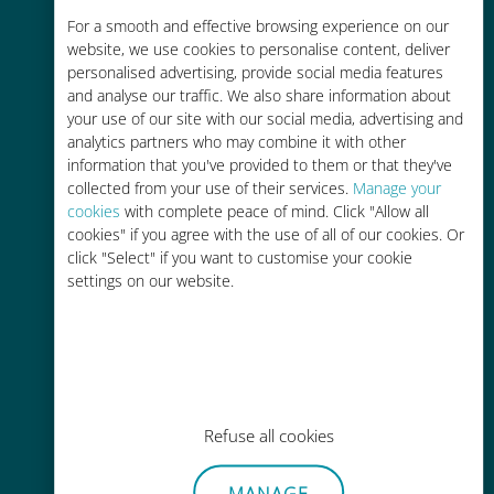
Rentable
For a smooth and effective browsing experience on our
website, we use cookies to personalise content, deliver
Hasta un 90% más barato que los
personalised advertising, provide social media features
costes de itinerancia con su
and analyse our traffic. We also share information about
operador actual
your use of our site with our social media, advertising and
analytics partners who may combine it with other
information that you've provided to them or that they've
collected from your use of their services.
Manage your
cookies
with complete peace of mind. Click "Allow all
cookies" if you agree with the use of all of our cookies. Or
click "Select" if you want to customise your cookie
Fácil recarga
settings on our website.
En cualquier lugar a través de la
aplicación Ubigi, incluso sin Wi-Fi o
datos restantes.
Refuse all cookies
MANAGE