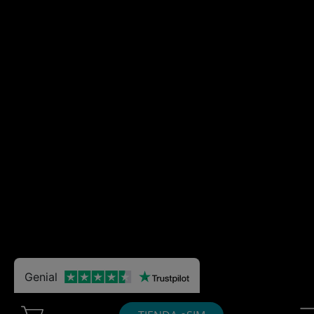
Genial
Cart Ubigi
Nav