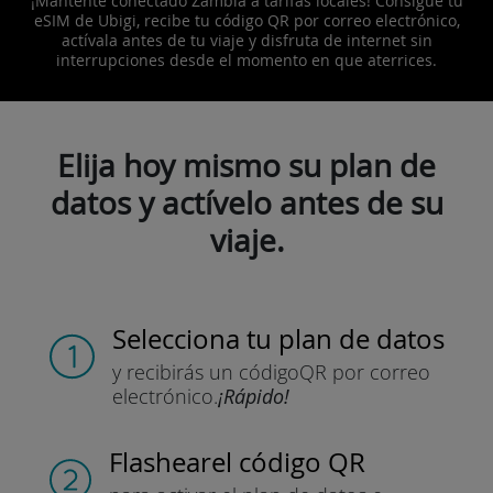
¡Mantente conectado Zambia a tarifas locales! Consigue tu
eSIM de Ubigi, recibe tu código QR por correo electrónico,
actívala antes de tu viaje y disfruta de internet sin
interrupciones desde el momento en que aterrices.
Elija hoy mismo su plan de
datos y actívelo antes de su
viaje.
Selecciona tu plan de datos
y recibirás un código
QR por correo
electrónico.
¡Rápido!
Flashear
el código QR