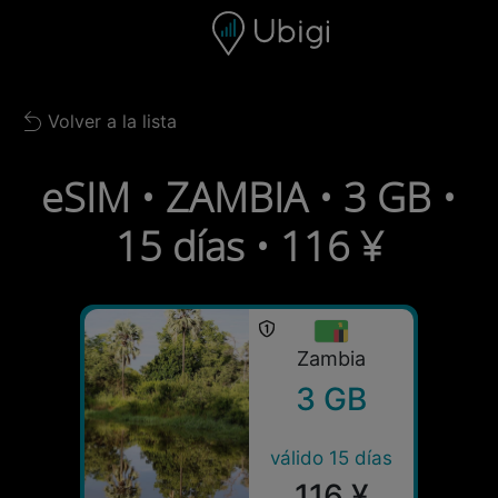
Skip to content
Contenido
Barra de navegación
Pie de página
Volver a la lista
Back to list
eSIM • ZAMBIA • 3 GB •
15 días • 116 ¥
Zambia
3 GB
válido 15 días
116 ¥