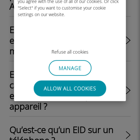
you agree with the use of all of our cookies. Or click
Android ?
"Select" if you want to customise your cookie
settings on our website.
Est-ce que mon iPhone/iPad
est débloqué ou bloqué par
mon opérateur ?
Refuse all cookies
MANAGE
Est-il possible d'utiliser une
carte SIM physique et une
ALLOW ALL COOKIES
eSIM en même temps sur un
appareil ?
Qu’est-ce qu’un EID sur un