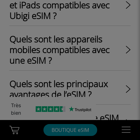
et iPads compatibles avec
Ubigi eSIM ?
Quels sont les appareils
mobiles compatibles avec
une eSIM ?
Quels sont les principaux
avantages de l’eSIM ?
Très
bien
Comment acheter une eSIM
en ligne ?
Cart Ubigi
Navigatio
BOUTIQUE eSIM