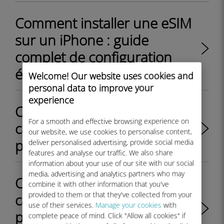
Comment installer une eSIM
sur un iPhone : guide
complet de configuration
étape par étape
Welcome! Our website uses cookies and
personal data to improve your
experience
Comment basculer entre la
For a smooth and effective browsing experience on
carte SIM physique et le
our website, we use cookies to personalise content,
profil eSIM sur mon iPhone ?
deliver personalised advertising, provide social media
features and analyse our traffic. We also share
information about your use of our site with our social
media, advertising and analytics partners who may
Comment basculer entre la
combine it with other information that you've
provided to them or that they've collected from your
carte SIM physique et le
use of their services.
Manage your cookies
with
profil eSIM sur mon appareil
complete peace of mind. Click "Allow all cookies" if