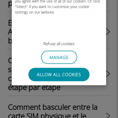
profil eSIM ?
you agree with the use of all of our cookies. Or click
"Select" if you want to customise your cookie
settings on our website.
Est-ce que mon appareil
Android est débloqué ou
bloqué par mon opérateur?
Refuse all cookies
MANAGE
Comment installer une eSIM
sur un iPhone : guide
ALLOW ALL COOKIES
complet de configuration
étape par étape
Comment basculer entre la
carte SIM physique et le