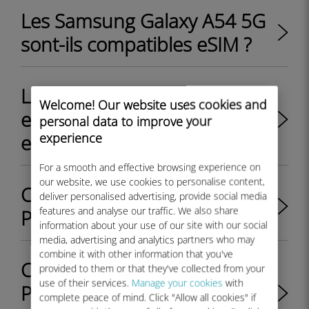
Les Samsung Galaxy A54 5G
sont-ils compatibles eSIM ?
Le nouvel iPhone SE 3 sorti
Welcome! Our website uses cookies and
en 2022 est-il compatible
personal data to improve your
experience
eSIM ?
For a smooth and effective browsing experience on
our website, we use cookies to personalise content,
Comment supprimer le code
deliver personalised advertising, provide social media
features and analyse our traffic. We also share
PIN de mon profil eSIM ?
information about your use of our site with our social
media, advertising and analytics partners who may
combine it with other information that you've
Comment définir un code
provided to them or that they've collected from your
use of their services.
Manage your cookies
with
PIN pour verrouiller mon
complete peace of mind. Click "Allow all cookies" if