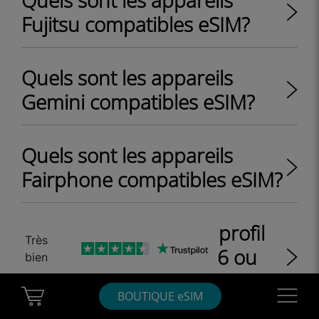
Quels sont les appareils
Fujitsu compatibles eSIM?
Quels sont les appareils
Gemini compatibles eSIM?
Quels sont les appareils
Fairphone compatibles eSIM?
Comment installer un profil
Très
eSIM sur Google Pixel 6 ou
bien
Google Pixel 7?
Cart Ubigi
Navigatio
BOUTIQUE eSIM