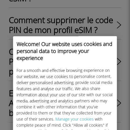
Comment supprimer le code
PIN de mon profil eSIM ?
Welcome! Our website uses cookies and
Comment définir un code
personal data to improve your
experience
PIN pour verrouiller mon
profil eSIM ?
For a smooth and effective browsing experience on
our website, we use cookies to personalise content,
deliver personalised advertising, provide social media
features and analyse our traffic. We also share
Est-ce que mon appareil
information about your use of our site with our social
Android est débloqué ou
media, advertising and analytics partners who may
combine it with other information that you've
bloqué par mon opérateur?
provided to them or that they've collected from your
use of their services.
Manage your cookies
with
complete peace of mind. Click "Allow all cookies" if