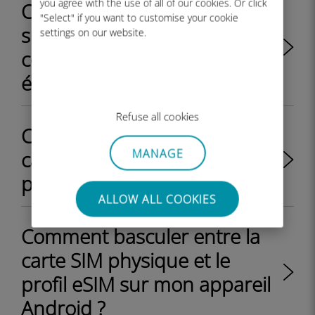
you agree with the use of all of our cookies. Or click
Comment installer une eSIM
"Select" if you want to customise your cookie
sur un iPhone : guide
settings on our website.
complet de configuration
étape par étape
Refuse all cookies
Comment basculer entre la
MANAGE
carte SIM physique et le
profil eSIM sur mon iPhone ?
ALLOW ALL COOKIES
Comment basculer entre la
carte SIM physique et le
profil eSIM sur mon appareil
Android ?