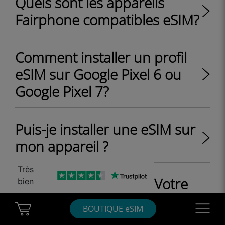
Quels sont les appareils
Fairphone compatibles eSIM?
Comment installer un profil
eSIM sur Google Pixel 6 ou
Google Pixel 7?
Puis-je installer une eSIM sur
mon appareil ?
Très
J'obtiens le message « Votre
bien
appareil est verrouillé »
Cart Ubigi
Navigatio
BOUTIQUE eSIM
lorsque j'essaie d'installer