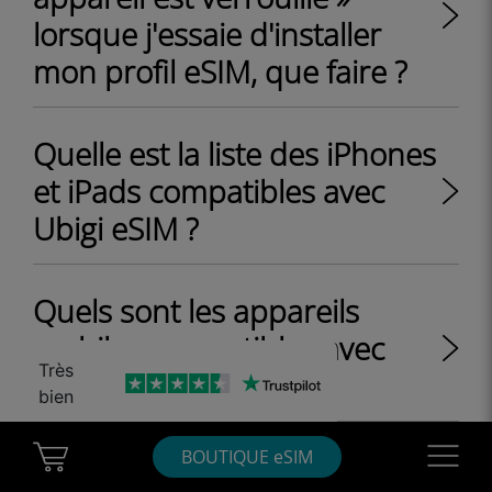
lorsque j'essaie d'installer
mon profil eSIM, que faire ?
Quelle est la liste des iPhones
et iPads compatibles avec
Ubigi eSIM ?
Quels sont les appareils
mobiles compatibles avec
Très
une eSIM ?
bien
Cart Ubigi
Navigatio
BOUTIQUE eSIM
Quels sont les principaux