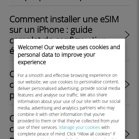
Comment installer une eSIM
sur un iPhone : guide
complet de configuration
Welcome! Our website uses cookies and
étape par étape
personal data to improve your
experience
Comment basculer entre la
For a smooth and effective browsing experience on
carte SIM physique et le
our website, we use cookies to personalise content,
deliver personalised advertising, provide social media
profil eSIM sur mon iPhone ?
features and analyse our traffic. We also share
information about your use of our site with our social
media, advertising and analytics partners who may
combine it with other information that you've
Comment basculer entre la
provided to them or that they've collected from your
carte SIM physique et le
use of their services.
Manage your cookies
with
complete peace of mind. Click "Allow all cookies" if