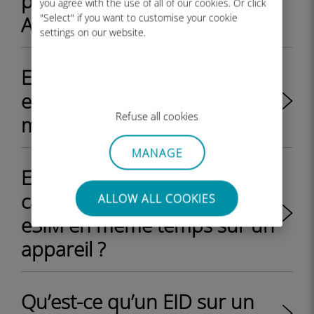
profil eSIM sur mon appareil
you agree with the use of all of our cookies. Or click
"Select" if you want to customise your cookie
Android ?
settings on our website.
Est-ce que mon iPhone/iPad
est débloqué ou bloqué par
Refuse all cookies
mon opérateur ?
MANAGE
Est-il possible d'utiliser une
carte SIM physique et une
ALLOW ALL COOKIES
eSIM en même temps sur un
appareil ?
Qu’est-ce qu’un EID sur un