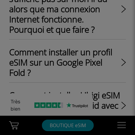
alors que ma connexion
Internet fonctionne.
Pourquoi et que faire ?
Comment installer un profil
eSIM sur un Google Pixel
Fold ?
Comment installer Ubigi eSIM
Très
sur un appareil Android avec
bien
un QR Code ?
Cart Ubigi
Navigatio
BOUTIQUE eSIM