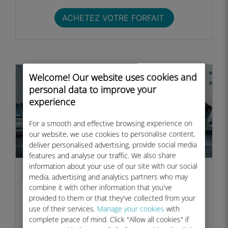
ACHETEZ VOTRE FORFAIT ​
Welcome! Our website uses cookies and
personal data to improve your
experience
For a smooth and effective browsing experience on
our website, we use cookies to personalise content,
deliver personalised advertising, provide social media
features and analyse our traffic. We also share
information about your use of our site with our social
Vous êtes une entreprise avec
media, advertising and analytics partners who may
des équipes en déplacement ?​
combine it with other information that you've
provided to them or that they've collected from your
Gérez la connectivité LTE/5G de vos employés sur
use of their services.
Manage your cookies
with
smartphones, tablettes, ordinateurs portables et
complete peace of mind. Click "Allow all cookies" if
hotspots, tout en gardant une maîtrise totale de