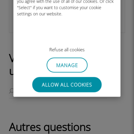
you agree with the use of all of our cookies. Or click
vos coûts.​​
"Select" if you want to customise your cookie
settings on our website.
DÉCOUVREZ UBIGI FOR BUSINESS​
Refuse all cookies
Vous recherchez
MANAGE
une information ?
ALLOW ALL COOKIES
Autres questions