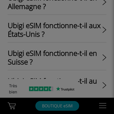
Allemagne ?
Ubigi eSIM fonctionne-t-il aux
États-Unis ?
Ubigi eSIM fonctionne-t-il en
Suisse ?
Ubigi eSIM fonctionne-t-il au
Très
Royaume-Uni ?
bien
Cart Ubigi
Navigatio
BOUTIQUE eSIM
Ubigi eSIM fonctionne-t-il au