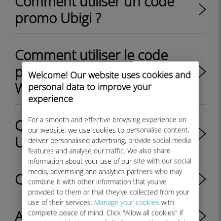
Comment utiliser un code
promo Ubigi ?
Comment utiliser le code
promo de bienvenue Ubigi
Welcome! Our website uses cookies and
WELCOME10 ?
personal data to improve your
experience
For a smooth and effective browsing experience on
Qu’est-ce que l’application
our website, we use cookies to personalise content,
Ubigi ?
deliver personalised advertising, provide social media
features and analyse our traffic. We also share
information about your use of our site with our social
media, advertising and analytics partners who may
Qu’est-ce que Ubigi eSIM ?
combine it with other information that you've
provided to them or that they've collected from your
use of their services.
Manage your cookies
with
A quoi sert le compte Ubigi ?
complete peace of mind. Click "Allow all cookies" if