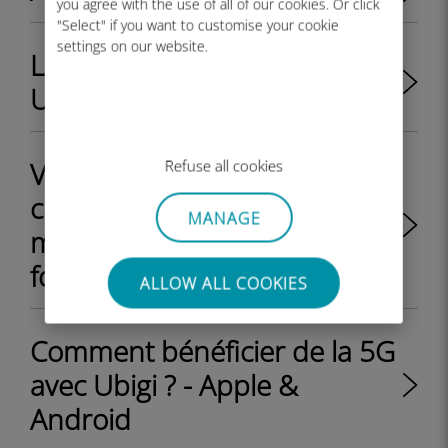
you agree with the use of all of our cookies. Or click
"Select" if you want to customise your cookie
settings on our website.
La 5G est-elle disponible sur
Ubigi ?
Vais-je recevoir un QR code à
Refuse all cookies
chaque fois que je recharge
MANAGE
mon compte Ubigi avec un
forfait eSIM data ?
ALLOW ALL COOKIES
Comment bénéficier de la 5G
avec Ubigi ? - Apple &
Android