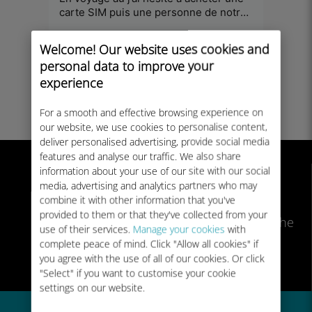
carte SIM puis une personne de notre
abord
petit groupe m’a dit prends Ubigi cela a
Jean Noel Granier
, 06 Aug 2026
ghisla
marché super bien
Welcome! Our website uses cookies and
personal data to improve your
Consultez nos 42960 avis
.
experience
For a smooth and effective browsing experience on
our website, we use cookies to personalise content,
deliver personalised advertising, provide social media
features and analyse our traffic. We also share
information about your use of our site with our social
media, advertising and analytics partners who may
combine it with other information that you've
provided to them or that they've collected from your
Appareils
Comment ça marche
use of their services.
Manage your cookies
with
compatibles
complete peace of mind. Click "Allow all cookies" if
eSIM
you agree with the use of all of our cookies. Or click
"Select" if you want to customise your cookie
settings on our website.