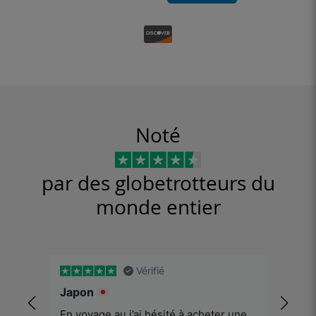
Noté
par des globetrotteurs du
monde entier
Vérifié
Simpl
Japon
En voyage au j’ai hésité à acheter une
Simple