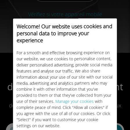
Windows 10
Vérifiez si votre appareil mobile
Windows 11
est compatible eSIM
Welcome! Our website uses cookies and
Instructions étape-par-étape
personal data to improve your
experience
For a smooth and effective browsing experience on
our website, we use cookies to personalise content,
deliver personalised advertising, provide social media
features and analyse our traffic. We also share
Trouvez le forfait de
information about your use of our site with our social
media, advertising and analytics partners who may
données qui vous convient
combine it with other information that you've
provided to them or that they've collected from your
Ubigi offre une large gamme de forfaits de
use of their services.
Manage your cookies
with
données prépayés nationaux et internationaux
complete peace of mind. Click "Allow all cookies" if
dans plus de 200 destinations.
you agree with the use of all of our cookies. Or click
"Select" if you want to customise your cookie
settings on our website.