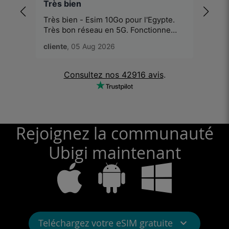
Très bien
Certa
Très bien - Esim 10Go pour l'Egypte.
Certa
Très bon réseau en 5G. Fonctionne
corre
parfaitement
ouest 
cliente
, 05 Aug 2026
Stépha
Consultez nos 42916 avis
.
Rejoignez la communauté
Ubigi maintenant
Teléchargez votre eSIM gratuite