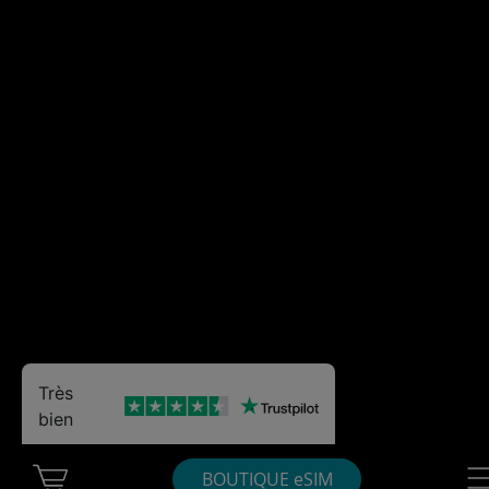
Très
bien
Cart Ubigi
Nav
BOUTIQUE eSIM