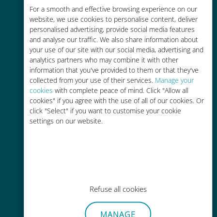
Économique
For a smooth and effective browsing experience on our
website, we use cookies to personalise content, deliver
Jusqu'à 90 % moins cher que les
personalised advertising, provide social media features
frais d'itinérance avec votre
and analyse our traffic. We also share information about
opérateur habituel
your use of our site with our social media, advertising and
analytics partners who may combine it with other
information that you've provided to them or that they've
collected from your use of their services.
Manage your
cookies
with complete peace of mind. Click "Allow all
cookies" if you agree with the use of all of our cookies. Or
Recharge facile
click "Select" if you want to customise your cookie
settings on our website.
Partout via l'app Ubigi, même sans
Wi-Fi ou data sur votre compte
Refuse all cookies
Sans effort
MANAGE