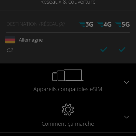
Réseaux
& couverture
DESTINATION
/RÉSEAU
(X)
Allemagne
O2
Appareils
compatibles
eSIM
Comment ça marche