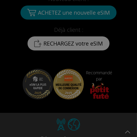
ACHETEZ une nouvelle eSIM
Déjà client :
RECHARGEZ votre eSIM
Recommandé
par