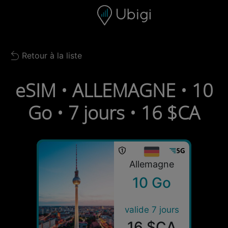
Skip to content
Contenu
Barre de navigation
Bas de page
Retour à la liste
Back to list
eSIM • ALLEMAGNE • 10
Go • 7 jours • 16 $CA
Allemagne
10 Go
valide 7 jours
16 $CA