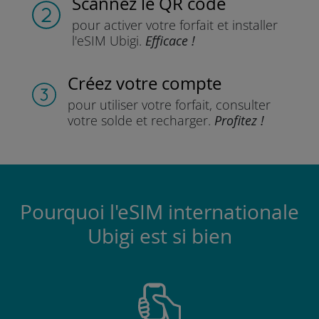
Scannez
le QR code
pour activer votre forfait
et installer
l'eSIM Ubigi.
Efficace !
Créez votre compte
pour utiliser votre forfait,
consulter
votre solde et recharger.
Profitez !
Pourquoi l'eSIM internationale
Ubigi est si bien