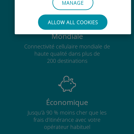
MANAGE
ALLOW ALL COOKIES
Mondiale
Connectivité cellulaire mondiale de
haute qualité dans plus de
200 destinations
Économique
Jusqu'à 90 % moins cher que les
frais d'itinérance avec votre
opérateur habituel