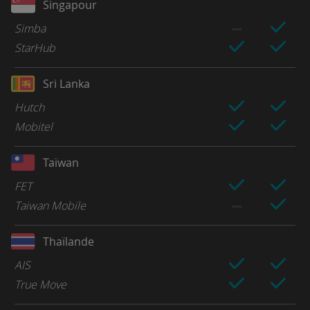
Singapour
Simba
StarHub
Sri Lanka
Hutch
Mobitel
Taïwan
FET
Taiwan Mobile
Thaïlande
AIS
True Move