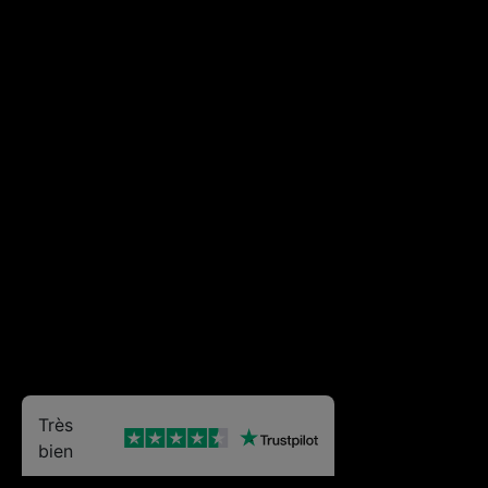
Très
bien