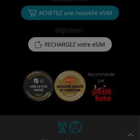
ACHETEZ une nouvelle eSIM
Déjà client :
RECHARGEZ votre eSIM
Recommandé
par