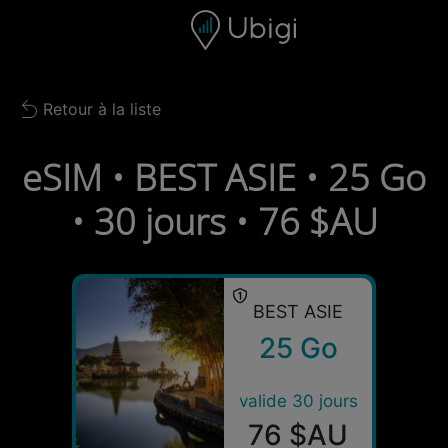
Skip to content
Contenu
Barre de navigation
Bas de page
Retour à la liste
Back to list
eSIM • BEST ASIE • 25 Go
• 30 jours • 76 $AU
BEST ASIE
25 Go
valide 30 jours
76 $AU