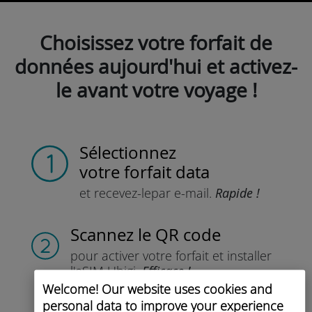
Choisissez votre forfait de
données aujourd'hui et activez-
le avant votre voyage !
Sélectionnez
votre forfait data
et recevez-le
par e-mail.
Rapide !
Scannez
le QR code
pour activer votre forfait
et installer
l'eSIM Ubigi.
Efficace !
Welcome! Our website uses cookies and
personal data to improve your experience