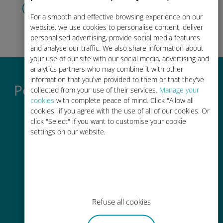
Créez votre compte
pour utiliser votre forfait,
consulter
For a smooth and effective browsing experience on our
votre solde et recharger.
Profitez !
website, we use cookies to personalise content, deliver
personalised advertising, provide social media features
and analyse our traffic. We also share information about
your use of our site with our social media, advertising and
analytics partners who may combine it with other
information that you've provided to them or that they've
Pourquoi l'eSIM internationale
collected from your use of their services.
Manage your
cookies
with complete peace of mind. Click "Allow all
Ubigi est si bien
cookies" if you agree with the use of all of our cookies. Or
click "Select" if you want to customise your cookie
settings on our website.
Activation instantanée
Recevez un QR code par e-mail en
Refuse all cookies
quelques minutes et scannez-le