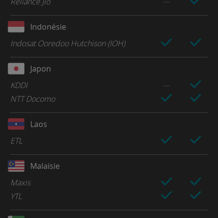
Reliance Jio
Indonésie
Indosat Ooredoo Hutchison (IOH)
Japon
KDDI
NTT Docomo
Laos
ETL
Malaisie
Maxis
YTL