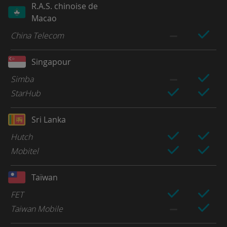
R.A.S. chinoise de
Macao
China Telecom
Singapour
Simba
StarHub
Sri Lanka
Hutch
Mobitel
Taïwan
FET
Taiwan Mobile