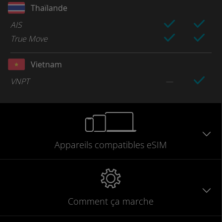
Thaïlande
AIS
True Move
Vietnam
VNPT
Appareils
compatibles
eSIM
Comment ça marche