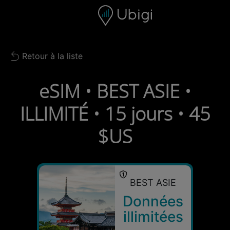
Skip to content
Contenu
Barre de navigation
Bas de page
Retour à la liste
Back to list
eSIM • BEST ASIE •
ILLIMITÉ • 15 jours • 45
$US
BEST ASIE
Données
illimitées