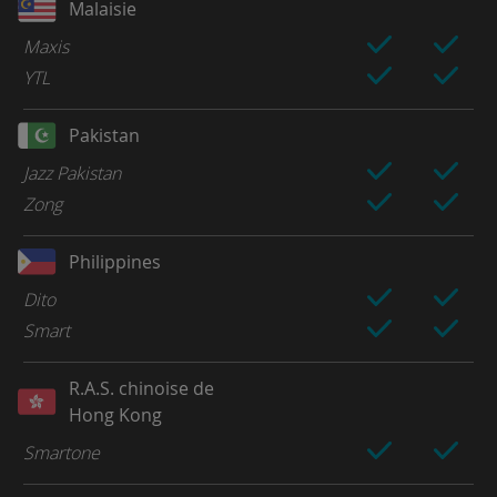
Malaisie
Maxis
YTL
Pakistan
Jazz Pakistan
Zong
Philippines
Dito
Smart
R.A.S. chinoise de
Hong Kong
Smartone