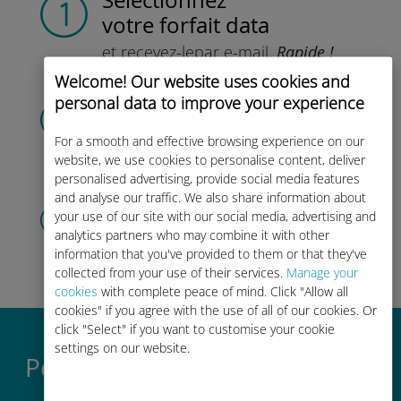
Sélectionnez
votre forfait data
et recevez-le
par e-mail.
Rapide !
Welcome! Our website uses cookies and
Scannez
le QR code
personal data to improve your experience
pour activer votre forfait
et installer
For a smooth and effective browsing experience on our
l'eSIM Ubigi.
Efficace !
website, we use cookies to personalise content, deliver
personalised advertising, provide social media features
and analyse our traffic. We also share information about
Créez votre compte
your use of our site with our social media, advertising and
pour utiliser votre forfait,
consulter
analytics partners who may combine it with other
votre solde et recharger.
Profitez !
information that you've provided to them or that they've
collected from your use of their services.
Manage your
cookies
with complete peace of mind. Click "Allow all
cookies" if you agree with the use of all of our cookies. Or
click "Select" if you want to customise your cookie
settings on our website.
Pourquoi l'eSIM internationale
Ubigi est si bien