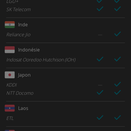
LGU+
SK Telecom
Inde
Reliance Jio
Indonésie
Indosat Ooredoo Hutchison (IOH)
Japon
KDDI
NTT Docomo
Laos
ETL