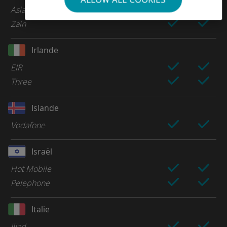
Asiacell
Zain
Irlande
EIR
Three
Islande
Vodafone
Israël
Hot Mobile
Pelephone
Italie
Iliad