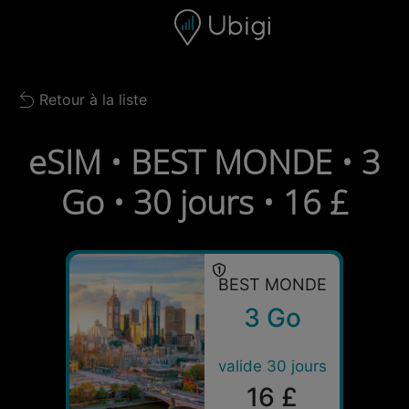
Skip to content
Contenu
Barre de navigation
Bas de page
Retour à la liste
Back to list
eSIM • BEST MONDE • 3
Go • 30 jours • 16 £
BEST MONDE
3 Go
valide 30 jours
16 £