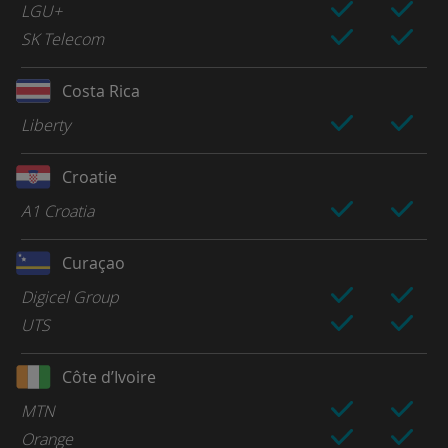
LGU+
SK Telecom
Costa Rica
Liberty
Croatie
A1 Croatia
Curaçao
Digicel Group
UTS
Côte d’Ivoire
MTN
Orange