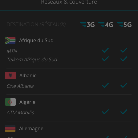
Réseaux
& couverture
DESTINATION
/RÉSEAU
(X)
Afrique du Sud
MTN
Telkom Afrique du Sud
Albanie
One Albania
Algérie
ATM Mobilis
Allemagne