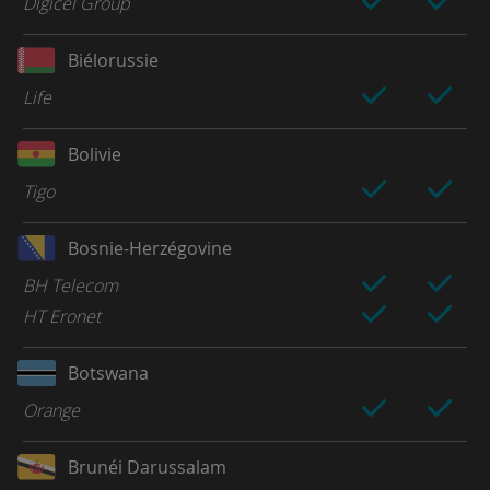
Digicel Group
Biélorussie
Life
Bolivie
Tigo
Bosnie-Herzégovine
BH Telecom
HT Eronet
Botswana
Orange
Brunéi Darussalam