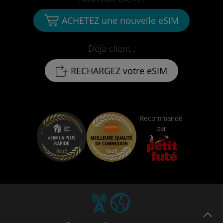
ACHETEZ une nouvelle eSIM
Déjà client :
RECHARGEZ votre eSIM
Recommandé
par