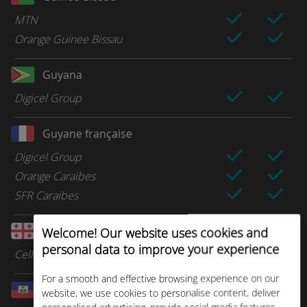
MTN
Orange Guinee Bissau
Guyana
Digicel Group
Guyane française
Digicel Group
Orange Caraibes
SFR Caraibes
Géorgie
Welcome! Our website uses cookies and
personal data to improve your experience
Cellfie Mobile
For a smooth and effective browsing experience on our
Haïti
website, we use cookies to personalise content, deliver