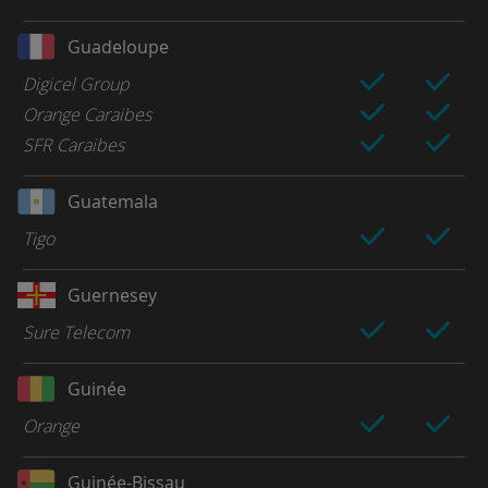
Guadeloupe
Digicel Group
Orange Caraibes
SFR Caraibes
Guatemala
Tigo
Guernesey
Sure Telecom
Guinée
Orange
Guinée-Bissau