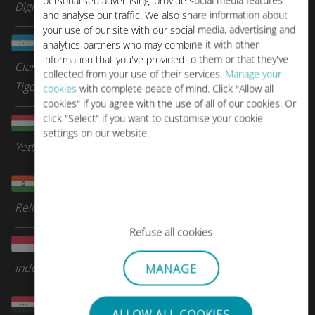
personalised advertising, provide social media features
Digicel Group
and analyse our traffic. We also share information about
your use of our site with our social media, advertising and
Honduras
analytics partners who may combine it with other
information that you've provided to them or that they've
Claro
collected from your use of their services.
Manage your
Tigo
cookies
with complete peace of mind. Click "Allow all
cookies" if you agree with the use of all of our cookies. Or
click "Select" if you want to customise your cookie
Hongrie
settings on our website.
Yettel
Inde
Reliance Jio
Refuse all cookies
Indonésie
Indosat Ooredoo Hutchison (IOH)
MANAGE
Irak
ALLOW ALL COOKIES