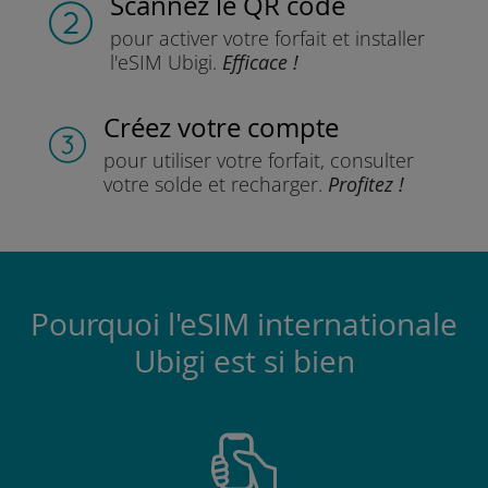
Scannez
le QR code
pour activer votre forfait
et installer
l'eSIM Ubigi.
Efficace !
Créez votre compte
pour utiliser votre forfait,
consulter
votre solde et recharger.
Profitez !
Pourquoi l'eSIM internationale
Ubigi est si bien