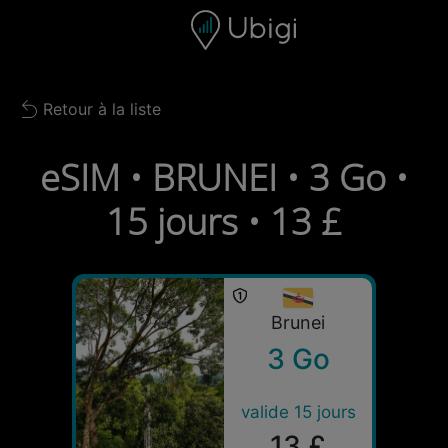
Skip to content
Contenu
Barre de navigation
Bas de page
Retour à la liste
Back to list
eSIM • BRUNEI • 3 Go •
15 jours • 13 £
Brunei
3 Go
valide 15 jours
13 £