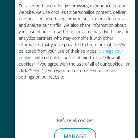
Économique
For a smooth and effective browsing experience on our
website, we use cookies to personalise content, deliver
Jusqu'à 90 % moins cher que les
personalised advertising, provide social media features
frais d'itinérance avec votre
and analyse our traffic. We also share information about
opérateur habituel
your use of our site with our social media, advertising and
analytics partners who may combine it with other
information that you've provided to them or that they've
collected from your use of their services.
Manage your
cookies
with complete peace of mind. Click "Allow all
cookies" if you agree with the use of all of our cookies. Or
Recharge facile
click "Select" if you want to customise your cookie
settings on our website.
Partout via l'app Ubigi, même sans
Wi-Fi ou data sur votre compte
Refuse all cookies
Sans effort
MANAGE