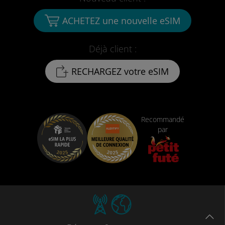
ACHETEZ une nouvelle eSIM
Déjà client :
RECHARGEZ votre eSIM
Recommandé
par