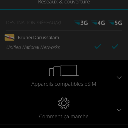
Réseaux
& couverture
DESTINATION
/RÉSEAU
(X)
Brunéi Darussalam
Unified National Networks
Appareils
compatibles
eSIM
Comment ça marche