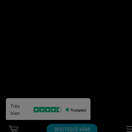
Très
bien
Cart Ubigi
Nav
BOUTIQUE eSIM