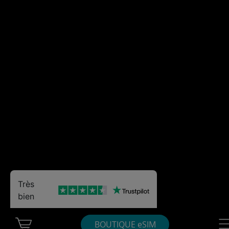
Très
bien
Cart Ubigi
Nav
BOUTIQUE eSIM