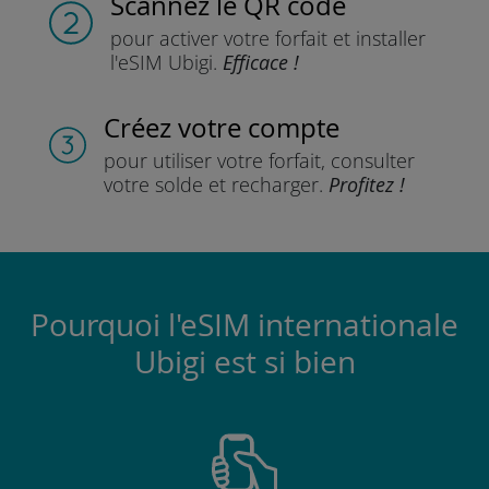
Scannez
le QR code
pour activer votre forfait
et installer
l'eSIM Ubigi.
Efficace !
Créez votre compte
pour utiliser votre forfait,
consulter
votre solde et recharger.
Profitez !
Pourquoi l'eSIM internationale
Ubigi est si bien