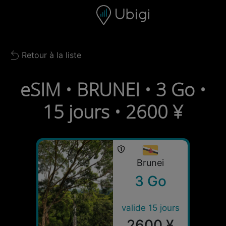
Skip to content
Contenu
Barre de navigation
Bas de page
Retour à la liste
Back to list
eSIM • BRUNEI • 3 Go •
15 jours • 2600 ¥
Brunei
3 Go
valide 15 jours
2600 ¥