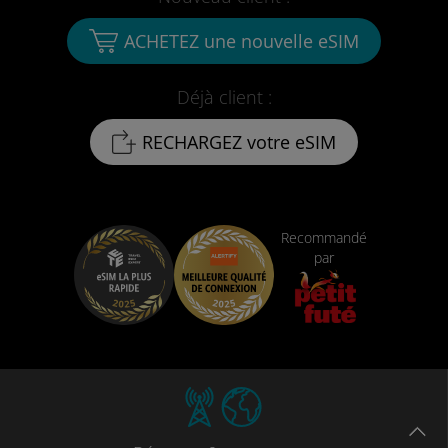
ACHETEZ une nouvelle eSIM
Déjà client :
RECHARGEZ votre eSIM
Recommandé
par