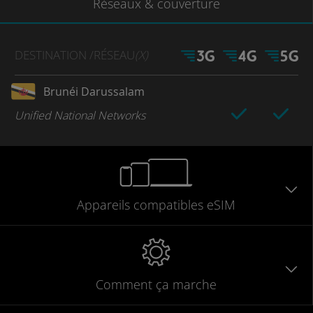
Réseaux
& couverture
DESTINATION
/RÉSEAU
(X)
Brunéi Darussalam
Unified National Networks
Appareils
compatibles
eSIM
Comment ça marche