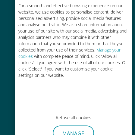
Économique
For a smooth and effective browsing experience on our
website, we use cookies to personalise content, deliver
Jusqu'à 90 % moins cher que les
personalised advertising, provide social media features
frais d'itinérance avec votre
and analyse our traffic. We also share information about
opérateur habituel
your use of our site with our social media, advertising and
analytics partners who may combine it with other
information that you've provided to them or that they've
collected from your use of their services.
Manage your
cookies
with complete peace of mind. Click "Allow all
cookies" if you agree with the use of all of our cookies. Or
Recharge facile
click "Select" if you want to customise your cookie
settings on our website.
Partout via l'app Ubigi, même sans
Wi-Fi ou data sur votre compte
Refuse all cookies
Sans effort
MANAGE