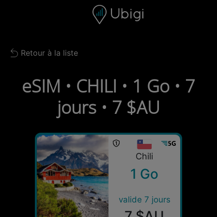
Skip to content
Contenu
Barre de navigation
Bas de page
Retour à la liste
Back to list
eSIM • CHILI • 1 Go • 7
jours • 7 $AU
Chili
1 Go
valide 7 jours
7 $AU