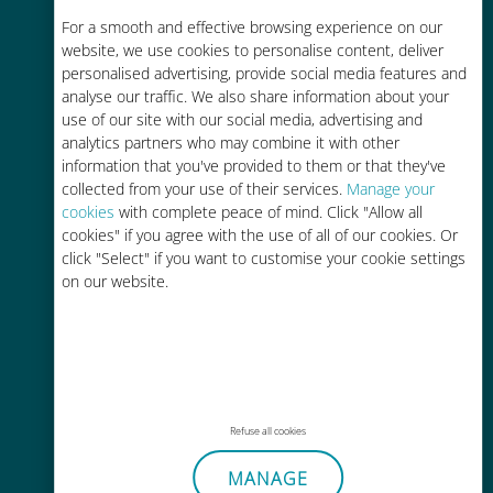
Économique
For a smooth and effective browsing experience on our
Jusqu'à 90 % moins cher que les
website, we use cookies to personalise content, deliver
frais d'itinérance avec votre
personalised advertising, provide social media features and
analyse our traffic. We also share information about your
opérateur habituel
use of our site with our social media, advertising and
analytics partners who may combine it with other
information that you've provided to them or that they've
collected from your use of their services.
Manage your
cookies
with complete peace of mind. Click "Allow all
cookies" if you agree with the use of all of our cookies. Or
Recharge facile
click "Select" if you want to customise your cookie settings
on our website.
Partout via l'app Ubigi, même sans
Wi-Fi ou data sur votre compte
Refuse all cookies
Sans effort
MANAGE