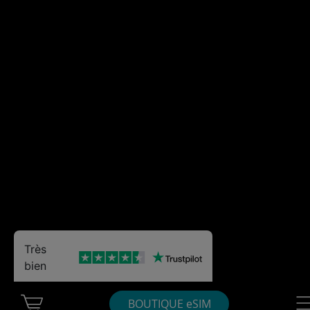
Très
bien
Cart Ubigi
Nav
BOUTIQUE eSIM