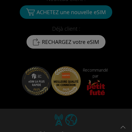
ACHETEZ une nouvelle eSIM
Déjà client :
RECHARGEZ votre eSIM
Recommandé
par