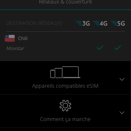
Réseaux
& couverture
DESTINATION
/RÉSEAU
(X)
Chili
Movistar
Appareils
compatibles
eSIM
Comment ça marche