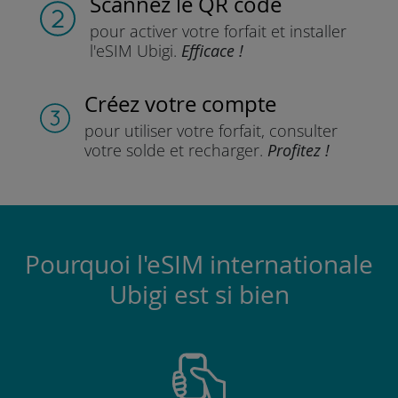
Scannez
le QR code
pour activer votre forfait
et installer
l'eSIM Ubigi.
Efficace !
Créez votre compte
pour utiliser votre forfait,
consulter
votre solde et recharger.
Profitez !
Pourquoi l'eSIM internationale
Ubigi est si bien