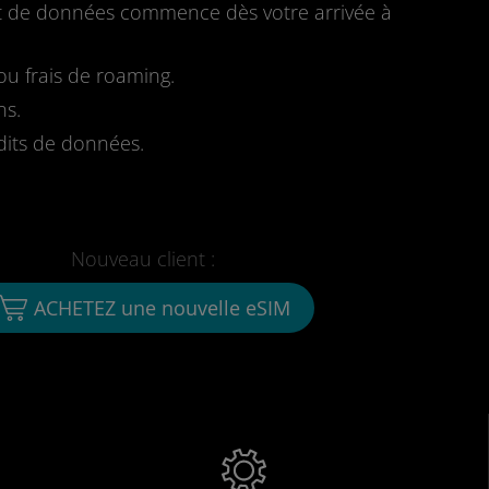
fait de données commence dès votre arrivée à
u frais de roaming.
ns.
dits de données.
Nouveau client :
ACHETEZ une nouvelle eSIM