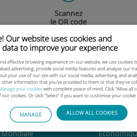
Scannez
le QR code
pour activer votre forfait
 Our website uses cookies and
et installer l'eSIM Ubigi.
Efficace !
 data to improve your experience
nd effective browsing experience on our website, we use cookies t
lised advertising, provide social media features and analyse our tra
out your use of our site with our social media, advertising and ana
 l'eSIM internationale Ubigi es
 other information that you've provided to them or that they've co
Manage your cookies
with complete peace of mind. Click "Allow all c
of our cookies. Or click "Select" if you want to customise your cookie
ALLOW ALL COOKIES
MANAGE
Mondiale
Économiqu