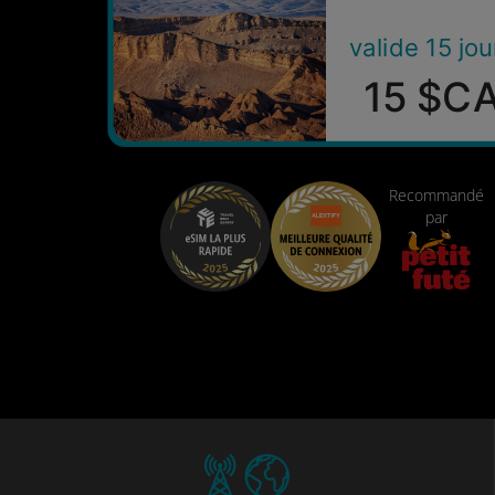
valide 15 jou
15 $C
Recommandé
par