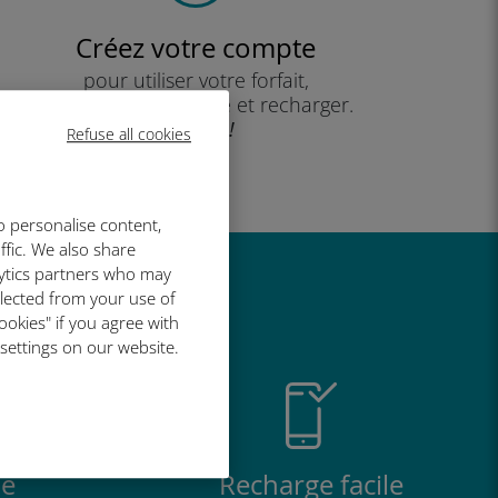
Créez votre compte
pour utiliser votre forfait,
consulter votre solde et recharger.
Profitez !
Refuse all cookies
o personalise content,
ffic. We also share
lytics partners who may
t si bien
llected from your use of
ookies" if you agree with
 settings on our website.
e
Recharge facile