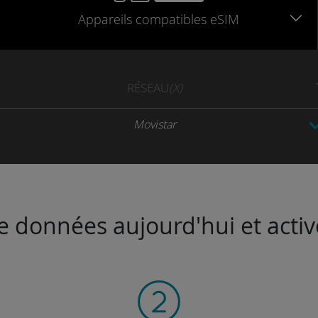
Appareils
compatibles
eSIM
RÉSEAU
(X)
Movistar
de données aujourd'hui et activ