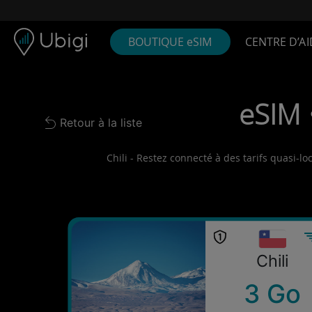
Skip to content
Contenu
Barre de navigation
Bas de page
BOUTIQUE eSIM
CENTRE D’AI
eSIM •
Retour à la liste
Back to list
Chili - Restez connecté à des tarifs quasi-l
Chili
3 Go