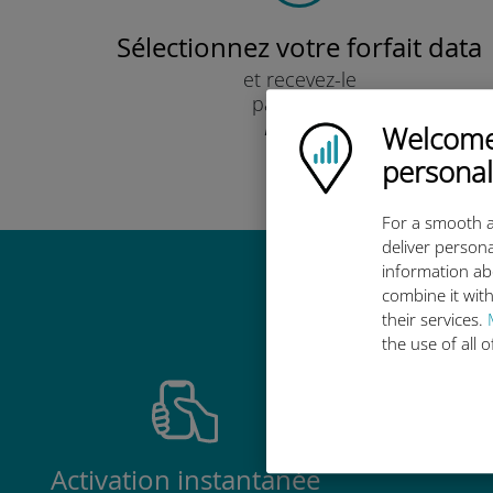
Sélectionnez votre forfait data
et recevez-le
par e-mail.
Rapide !
Welcome!
Ubigi logo
personal
For a smooth a
deliver persona
information ab
Pourquoi
combine it with
their services.
the use of all 
Activation instantanée