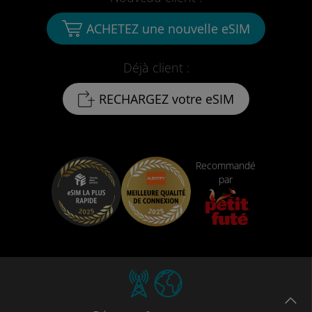
ACHETEZ une nouvelle eSIM
Déjà client :
RECHARGEZ votre eSIM
Recommandé
par