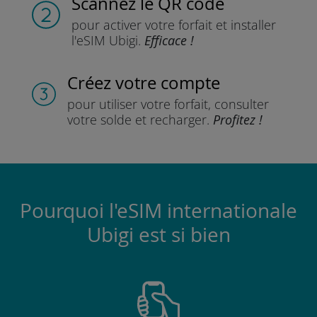
Scannez
le QR code
pour activer votre forfait
et installer
l'eSIM Ubigi.
Efficace !
Créez votre compte
pour utiliser votre forfait,
consulter
votre solde et recharger.
Profitez !
Pourquoi l'eSIM internationale
Ubigi est si bien