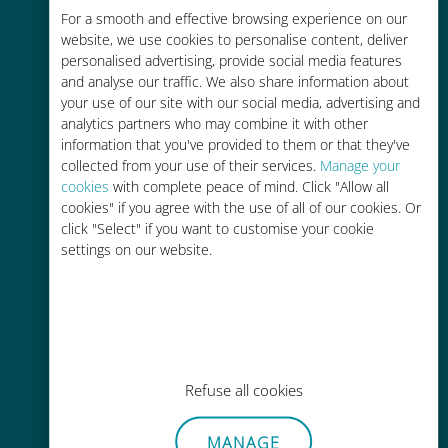
Économique
For a smooth and effective browsing experience on our
website, we use cookies to personalise content, deliver
Jusqu'à 90 % moins cher que les
personalised advertising, provide social media features
frais d'itinérance avec votre
and analyse our traffic. We also share information about
opérateur habituel
your use of our site with our social media, advertising and
analytics partners who may combine it with other
information that you've provided to them or that they've
collected from your use of their services.
Manage your
cookies
with complete peace of mind. Click "Allow all
cookies" if you agree with the use of all of our cookies. Or
Recharge facile
click "Select" if you want to customise your cookie
settings on our website.
Partout via l'app Ubigi, même sans
Wi-Fi ou data sur votre compte
Refuse all cookies
Sans effort
MANAGE