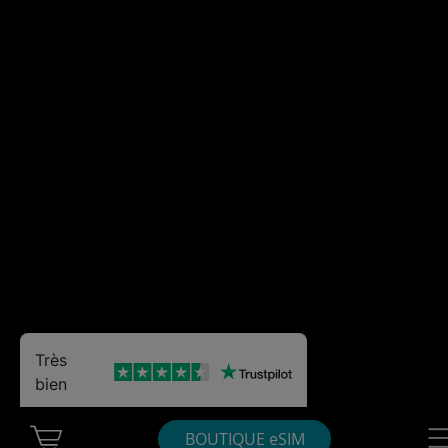
Très
bien
Cart Ubigi
Nav
BOUTIQUE eSIM