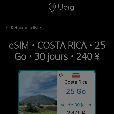
Skip to content
Contenu
Barre de navigation
Bas de page
Retour à la liste
Back to list
eSIM • COSTA RICA • 25
Go • 30 jours • 240 ¥
Costa Rica
25 Go
valide 30 jours
240 ¥