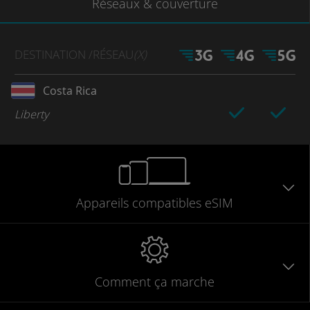
Réseaux
& couverture
DESTINATION
/RÉSEAU
(X)
Costa Rica
Liberty
Appareils
compatibles
eSIM
Comment ça marche