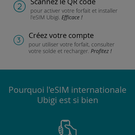
Scannez
le QR code
pour activer votre forfait
et installer
l'eSIM Ubigi.
Efficace !
Créez votre compte
pour utiliser votre forfait,
consulter
votre solde et recharger.
Profitez !
Pourquoi l'eSIM internationale
Ubigi est si bien