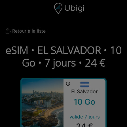
Skip to content
Contenu
Barre de navigation
Bas de page
Retour à la liste
Back to list
eSIM • EL SALVADOR • 10
Go • 7 jours • 24 €
El Salvador
10 Go
valide 7 jours
24 €