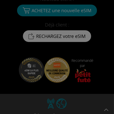
ACHETEZ une nouvelle eSIM
Déjà client :
RECHARGEZ votre eSIM
Recommandé
par