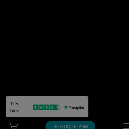
Très
bien
Cart Ubigi
Nav
BOUTIQUE eSIM