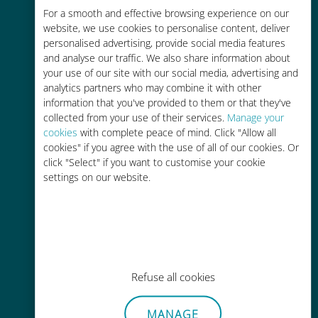
Économique
For a smooth and effective browsing experience on our
website, we use cookies to personalise content, deliver
Jusqu'à 90 % moins cher que les
personalised advertising, provide social media features
frais d'itinérance avec votre
and analyse our traffic. We also share information about
opérateur habituel
your use of our site with our social media, advertising and
analytics partners who may combine it with other
information that you've provided to them or that they've
collected from your use of their services.
Manage your
cookies
with complete peace of mind. Click "Allow all
cookies" if you agree with the use of all of our cookies. Or
Recharge facile
click "Select" if you want to customise your cookie
settings on our website.
Partout via l'app Ubigi, même sans
Wi-Fi ou data sur votre compte
Refuse all cookies
Sans effort
MANAGE