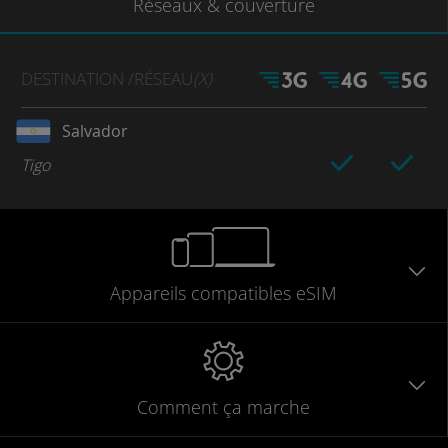
Réseaux
& couverture
DESTINATION
/RÉSEAU
(X)
Salvador
Tigo
Appareils
compatibles
eSIM
Comment ça marche