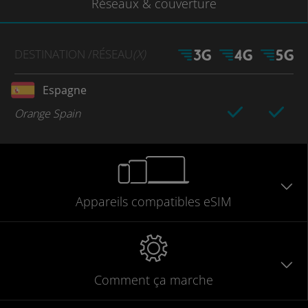
Réseaux
& couverture
DESTINATION
/RÉSEAU
(X)
Espagne
Orange Spain
Appareils
compatibles
eSIM
Comment ça marche