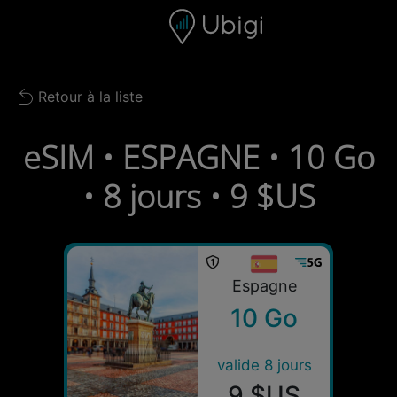
Skip to content
Contenu
Barre de navigation
Bas de page
Retour à la liste
Back to list
eSIM • ESPAGNE • 10 Go
• 8 jours • 9 $US
Espagne
10 Go
valide 8 jours
9 $US