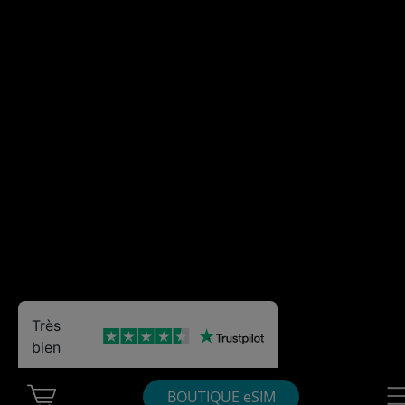
Très
bien
Cart Ubigi
Nav
BOUTIQUE eSIM