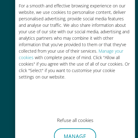
Économique
For a smooth and effective browsing experience on our
website, we use cookies to personalise content, deliver
Jusqu'à 90 % moins cher que les
personalised advertising, provide social media features
frais d'itinérance avec votre
and analyse our traffic. We also share information about
opérateur habituel
your use of our site with our social media, advertising and
analytics partners who may combine it with other
information that you've provided to them or that they've
collected from your use of their services.
Manage your
cookies
with complete peace of mind. Click "Allow all
cookies" if you agree with the use of all of our cookies. Or
Recharge facile
click "Select" if you want to customise your cookie
settings on our website.
Partout via l'app Ubigi, même sans
Wi-Fi ou data sur votre compte
Refuse all cookies
Sans effort
MANAGE