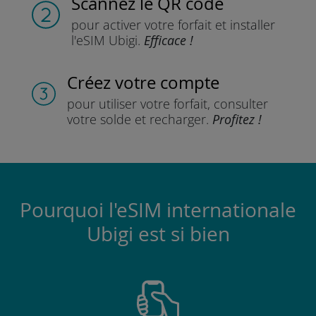
Scannez
le QR code
pour activer votre forfait
et installer
l'eSIM Ubigi.
Efficace !
Créez votre compte
pour utiliser votre forfait,
consulter
votre solde et recharger.
Profitez !
Pourquoi l'eSIM internationale
Ubigi est si bien