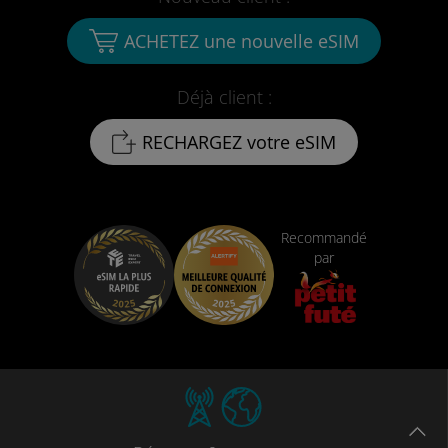
ACHETEZ une nouvelle eSIM
Déjà client :
RECHARGEZ votre eSIM
Recommandé
par