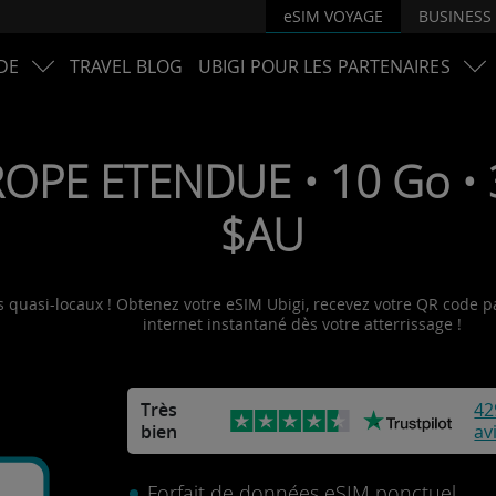
eSIM VOYAGE
BUSINESS
DE
TRAVEL BLOG
UBIGI POUR LES PARTENAIRES
OPE ETENDUE • 10 Go • 3
$AU
 quasi-locaux ! Obtenez votre eSIM Ubigi, recevez votre QR code par
internet instantané dès votre atterrissage !
Très
42
bien
av
Forfait de données eSIM ponctuel.