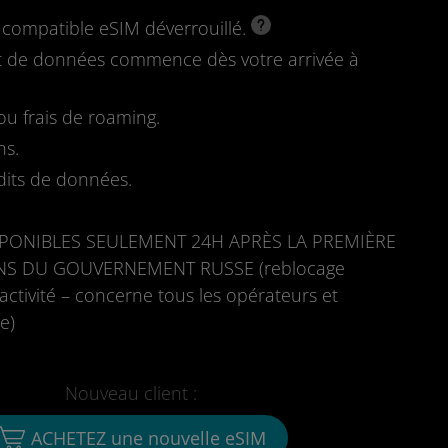
l compatible eSIM déverrouillé.
fait de données commence dès votre arrivée à
u frais de roaming.
ns.
dits de données.
PONIBLES SEULEMENT 24H APRÈS LA PREMIÈRE
NS DU GOUVERNEMENT RUSSE (reblocage
ctivité – concerne tous les opérateurs et
e)
Nouveau client :
ACHETEZ une nouvelle eSIM