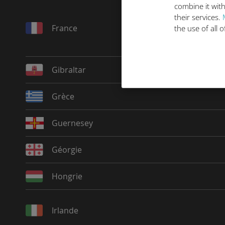
combine it with
their services.
France
the use of all 
Gibraltar
Grèce
Guernesey
Géorgie
Hongrie
Irlande