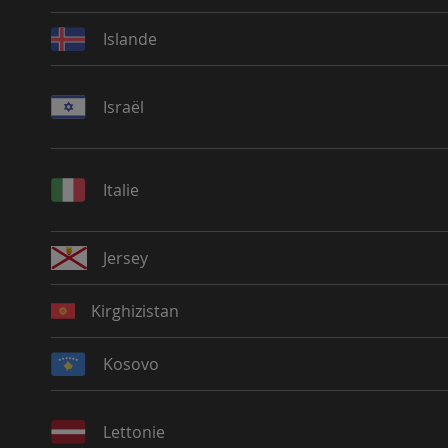
Islande
Israël
Italie
Jersey
Kirghizistan
Kosovo
Lettonie