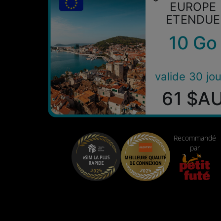
EUROPE
ETENDUE
10 Go
valide 30 jou
61 $A
Recommandé
par