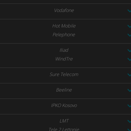
Vodafone
Hot Mobile
Pelephone
Iliad
WindTre
Sure Telecom
Beeline
IPKO Kosovo
LMT
Tele 2 Lettonie