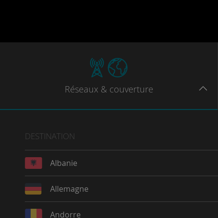
Réseaux
& couverture
DESTINATION
Albanie
Allemagne
Andorre