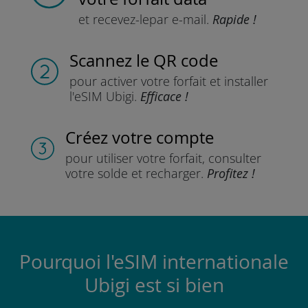
et recevez-le
par e-mail.
Rapide !
Scannez
le QR code
pour activer votre forfait
et installer
l'eSIM Ubigi.
Efficace !
Créez votre compte
pour utiliser votre forfait,
consulter
votre solde et recharger.
Profitez !
Pourquoi l'eSIM internationale
Ubigi est si bien