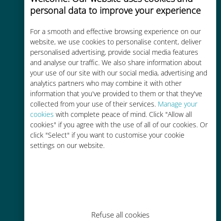
personal data to improve your experience
For a smooth and effective browsing experience on our
website, we use cookies to personalise content, deliver
Économique
personalised advertising, provide social media features
Jusqu'à 90 % moins cher que les
and analyse our traffic. We also share information about
your use of our site with our social media, advertising and
frais d'itinérance avec votre
analytics partners who may combine it with other
opérateur habituel
information that you've provided to them or that they've
collected from your use of their services.
Manage your
cookies
with complete peace of mind. Click "Allow all
cookies" if you agree with the use of all of our cookies. Or
click "Select" if you want to customise your cookie
settings on our website.
Recharge facile
Partout via l'app Ubigi, même sans
Wi-Fi ou data sur votre compte
Refuse all cookies