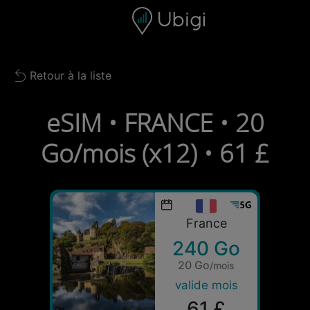
Skip to content
Contenu
Barre de navigation
Bas de page
Retour à la liste
Back to list
eSIM • FRANCE • 20
Go/mois (x12) • 61 £
France
240 Go
20 Go
/mois
valide mois
61 £