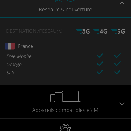
Réseaux
& couverture
DESTINATION
/RÉSEAU
(X)
France
Free Mobile
Orange
SFR
Appareils
compatibles
eSIM