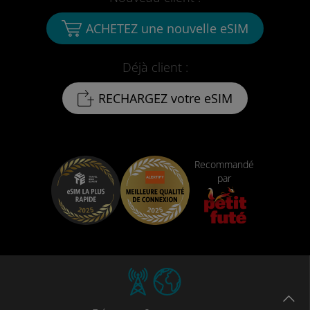
ACHETEZ une nouvelle eSIM
Déjà client :
RECHARGEZ votre eSIM
Recommandé
par