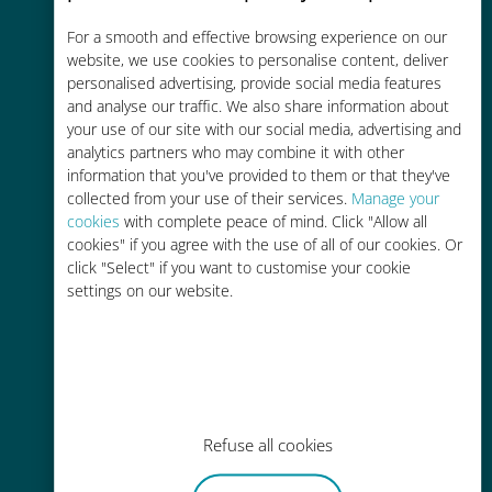
Économique
For a smooth and effective browsing experience on our
website, we use cookies to personalise content, deliver
Jusqu'à 90 % moins cher que les
personalised advertising, provide social media features
frais d'itinérance avec votre
and analyse our traffic. We also share information about
your use of our site with our social media, advertising and
opérateur habituel
analytics partners who may combine it with other
information that you've provided to them or that they've
collected from your use of their services.
Manage your
cookies
with complete peace of mind. Click "Allow all
cookies" if you agree with the use of all of our cookies. Or
click "Select" if you want to customise your cookie
Recharge facile
settings on our website.
Partout via l'app Ubigi, même sans
Wi-Fi ou data sur votre compte
Refuse all cookies