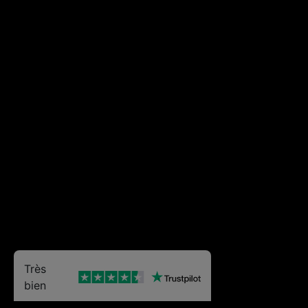
Très
bien