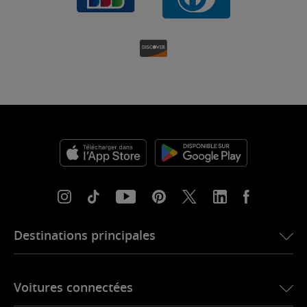
Destinations principales
eSIM pour les États-Unis
Voitures connectées
eSIM pour l’Europe