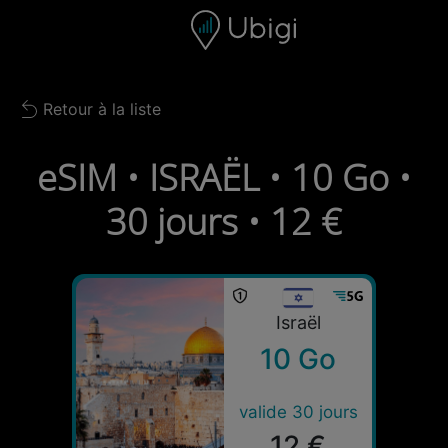
Skip to content
Contenu
Barre de navigation
Bas de page
Retour à la liste
Back to list
eSIM • ISRAËL • 10 Go •
30 jours • 12 €
Israël
10 Go
valide 30 jours
12 €