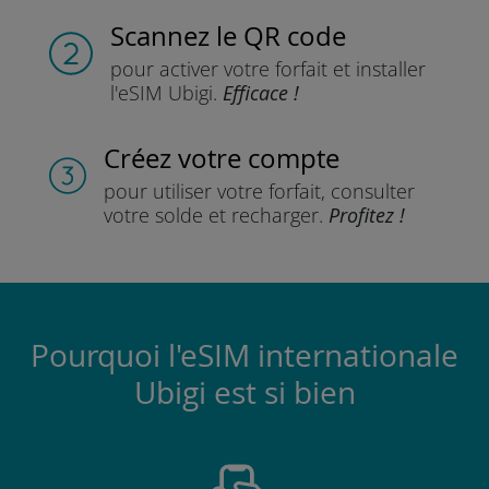
Scannez
le QR code
pour activer votre forfait
et installer
l'eSIM Ubigi.
Efficace !
Créez votre compte
pour utiliser votre forfait,
consulter
votre solde et recharger.
Profitez !
Pourquoi l'eSIM internationale
Ubigi est si bien