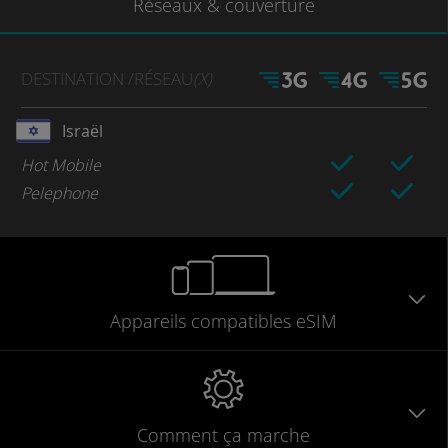
Réseaux
& couverture
DESTINATION
/RÉSEAU
(X)
Israël
Hot Mobile
Pelephone
Appareils
compatibles
eSIM
Comment ça marche