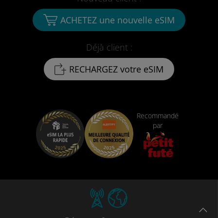
ACHETEZ une nouvelle eSIM
Déjà client :
RECHARGEZ votre eSIM
Recommandé
par