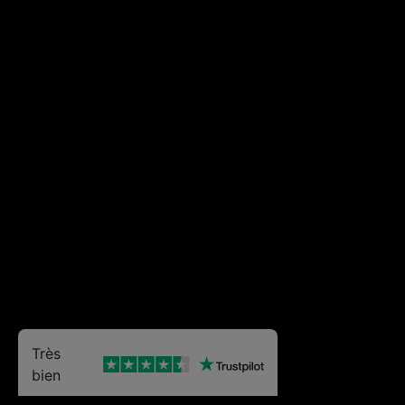
Très
bien