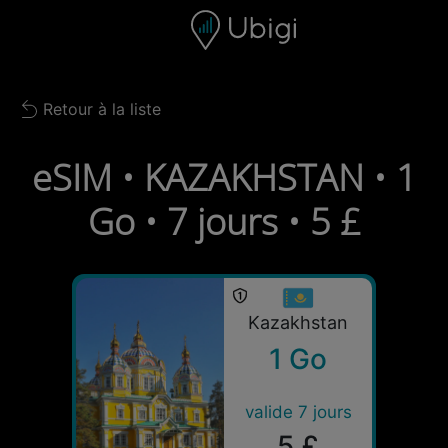
Skip to content
Contenu
Barre de navigation
Bas de page
Retour à la liste
Back to list
eSIM • KAZAKHSTAN • 1
Go • 7 jours • 5 £
Kazakhstan
1 Go
valide 7 jours
5 £