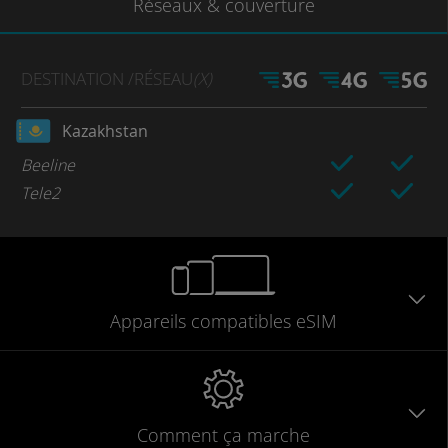
Réseaux
& couverture
DESTINATION
/RÉSEAU
(X)
Kazakhstan
Beeline
Tele2
Appareils
compatibles
eSIM
Comment ça marche