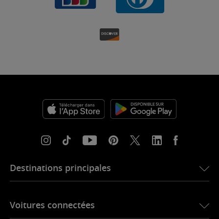
Destinations principales
eSIM pour les États-Unis
Voitures connectées
eSIM pour l’Europe