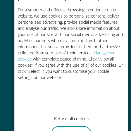
Économique
For a smooth and effective browsing experience on our
website, we use cookies to personalise content, deliver
Jusqu'à 90 % moins cher que les
personalised advertising, provide social media features
frais d'itinérance avec votre
and analyse our traffic. We also share information about
your use of our site with our social media, advertising and
opérateur habituel
analytics partners who may combine it with other
information that you've provided to them or that they've
collected from your use of their services.
Manage your
cookies
with complete peace of mind. Click "Allow all
cookies" if you agree with the use of all of our cookies. Or
click "Select" if you want to customise your cookie
Recharge facile
settings on our website.
Partout via l'app Ubigi, même sans
Wi-Fi ou data sur votre compte
Refuse all cookies