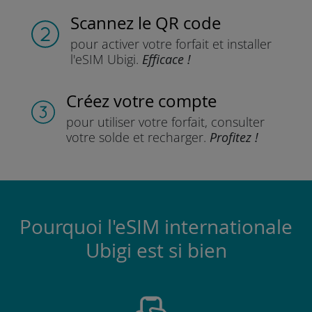
Scannez
le QR code
pour activer votre forfait
et installer
l'eSIM Ubigi.
Efficace !
Créez votre compte
pour utiliser votre forfait,
consulter
votre solde et recharger.
Profitez !
Pourquoi l'eSIM internationale
Ubigi est si bien