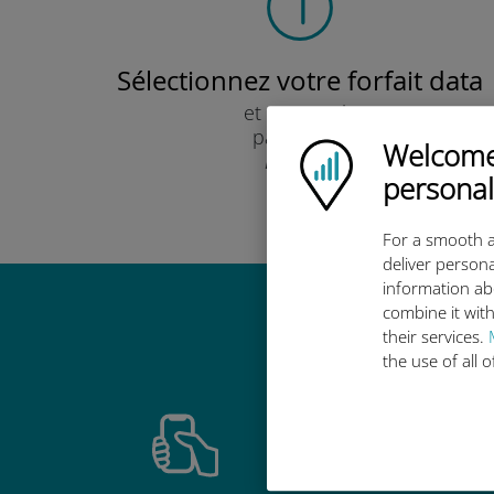
Sélectionnez votre forfait data
et recevez-le
par e-mail.
Welcome!
Ubigi logo
Rapide !
personal
For a smooth a
deliver persona
information ab
combine it with
Pourquoi
their services.
the use of all 