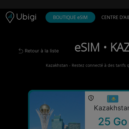
Skip to content
Contenu
Barre de navigation
Bas de page
BOUTIQUE eSIM
CENTRE D’AI
eSIM • KAZ
Retour à la liste
Back to list
Kazakhstan - Restez connecté à des tarifs q
Kazakhsta
25 Go