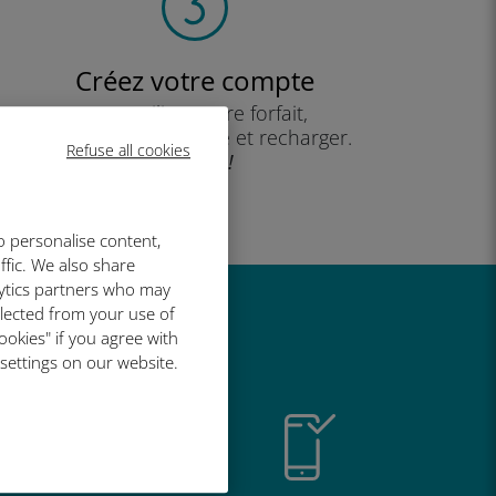
Créez votre compte
pour utiliser votre forfait,
consulter votre solde et recharger.
Refuse all cookies
Profitez !
o personalise content,
ffic. We also share
lytics partners who may
llected from your use of
t si bien
ookies" if you agree with
 settings on our website.