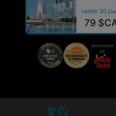
valide 30 jou
79 $C
Recommandé
par