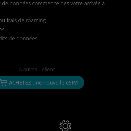
fait de données commence dès votre arrivée à
u frais de roaming.
ns.
dits de données.
Nouveau client :
ACHETEZ une nouvelle eSIM