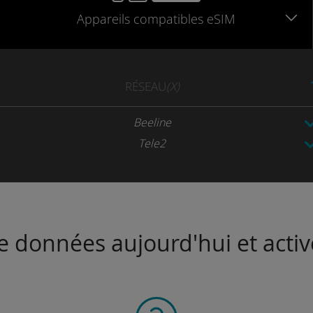
Appareils
compatibles
eSIM
RÉSEAU
(X)
Beeline
Tele2
de données aujourd'hui et activ