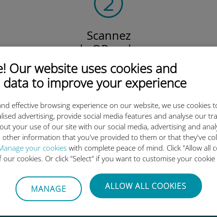
Scannez
le QR code
pour activer votre forfait
 Our website uses cookies and
et installer l'eSIM Ubigi.
 data to improve your experience
Efficace !
nd effective browsing experience on our website, we use cookies t
lised advertising, provide social media features and analyse our tra
out your use of our site with our social media, advertising and ana
 other information that you've provided to them or that they've co
 l'eSIM internationale Ubigi es
Manage your cookies
with complete peace of mind. Click "Allow all c
of our cookies. Or click "Select" if you want to customise your cookie
ALLOW ALL COOKIES
MANAGE