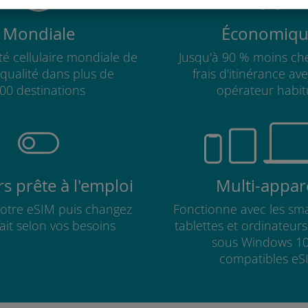
Mondiale
Économiqu
té cellulaire mondiale de
Jusqu'à 90 % moins che
qualité dans plus de
frais d'itinérance av
00 destinations
opérateur habit
s prête à l'emploi
Multi-appare
 votre eSIM puis changez
Fonctionne avec les sm
fait selon vos besoins
tablettes et ordinateur
sous Windows 10
compatibles eS