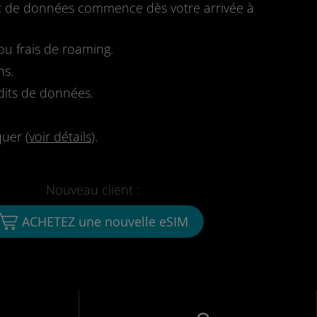
fait de données commence dès votre arrivée à
u frais de roaming.
ns.
dits de données.
quer (
voir détails
).
Nouveau client :
ACHETEZ une nouvelle eSIM