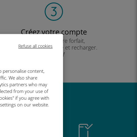
Créez votre compte
pour utiliser votre forfait,
Refuse all cookies
consulter votre solde et recharger.
Profitez !
o personalise content,
ffic. We also share
lytics partners who may
llected from your use of
ookies" if you agree with
t si bien
 settings on our website.