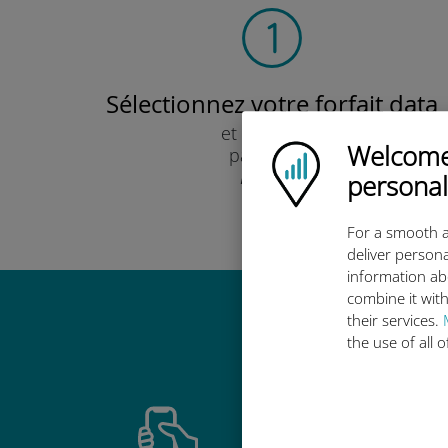
Sélectionnez votre forfait data
et recevez-le
Welcome!
Ubigi logo
par e-mail.
Rapide !
personal
For a smooth a
deliver persona
information ab
combine it with
their services.
Pourquoi
the use of all 