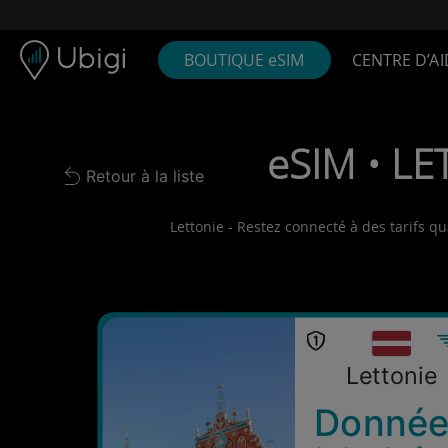
Skip to content
Contenu
Barre de navigation
Bas de page
BOUTIQUE eSIM
CENTRE D’AI
eSIM • LE
Retour à la liste
Back to list
Lettonie - Restez connecté à des tarifs qu
Lettonie
Donnée