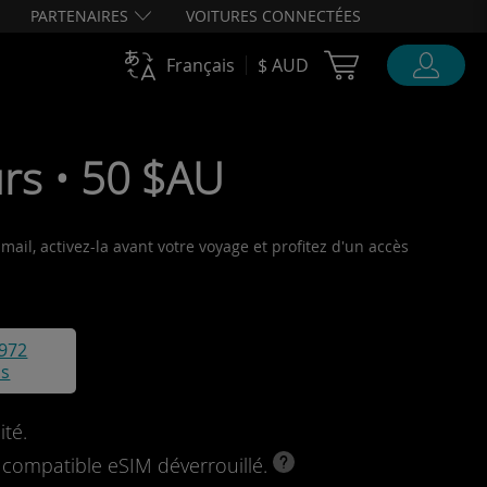
PARTENAIRES
VOITURES CONNECTÉES
Cart Ubigi
Français
$ AUD
urs • 50 $AU
ail, activez-la avant votre voyage et profitez d'un accès
972
is
ité.
l compatible eSIM déverrouillé.