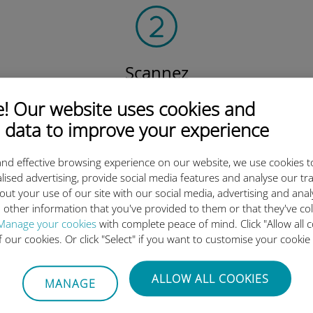
Scannez
le QR code
 Our website uses cookies and
pour activer votre forfait
 data to improve your experience
et installer l'eSIM Ubigi.
Efficace !
nd effective browsing experience on our website, we use cookies t
lised advertising, provide social media features and analyse our tra
out your use of our site with our social media, advertising and ana
 other information that you've provided to them or that they've co
Manage your cookies
with complete peace of mind. Click "Allow all c
 l'eSIM internationale Ubigi es
of our cookies. Or click "Select" if you want to customise your cookie
ALLOW ALL COOKIES
MANAGE