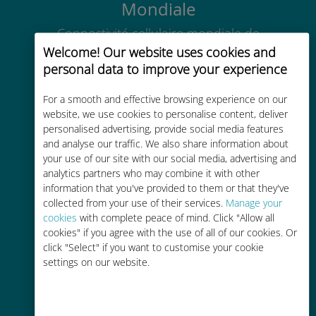
Mondiale
Connectivité cellulaire mondiale de
haute qualité dans plus de
Welcome! Our website uses cookies and
200 destinations
personal data to improve your experience
For a smooth and effective browsing experience on our
website, we use cookies to personalise content, deliver
personalised advertising, provide social media features
and analyse our traffic. We also share information about
your use of our site with our social media, advertising and
Économique
analytics partners who may combine it with other
information that you've provided to them or that they've
Jusqu'à 90 % moins cher que les
collected from your use of their services.
Manage your
frais d'itinérance avec votre
cookies
with complete peace of mind. Click "Allow all
opérateur habituel
cookies" if you agree with the use of all of our cookies. Or
click "Select" if you want to customise your cookie
settings on our website.