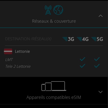
Réseaux
& couverture
DESTINATION
/RÉSEAU
(X)
Lettonie
LMT
Tele 2 Lettonie
Appareils
compatibles
eSIM