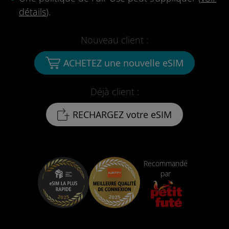
détails
).
Nouveau client :
ACHETEZ une nouvelle eSIM
Déjà client :
RECHARGEZ votre eSIM
Recommandé
par