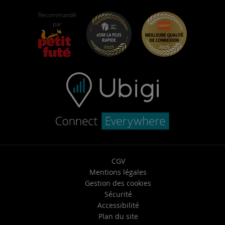
Ubigi pour Fiat
Programme de parrainage
Self-assistance
Recommandé
Carrières
par
Centre d’aide
Support Client
CGV
Mentions légales
Gestion des cookies
Sécurité
Accessibilité
Plan du site