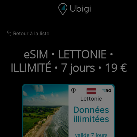
Skip to content
Contenu
Barre de navigation
Bas de page
Retour à la liste
Back to list
eSIM • LETTONIE •
ILLIMITÉ • 7 jours • 19 €
Lettonie
Données
illimitées
valide 7 jours