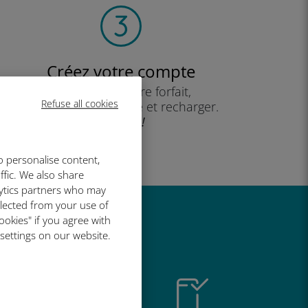
Créez votre compte
pour utiliser votre forfait,
Refuse all cookies
consulter votre solde et recharger.
Profitez !
o personalise content,
ffic. We also share
lytics partners who may
llected from your use of
ookies" if you agree with
t si bien
 settings on our website.