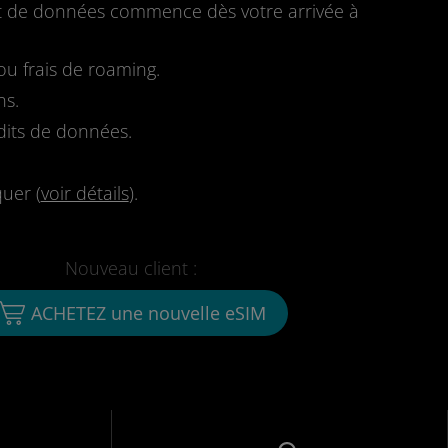
fait de données commence dès votre arrivée à
u frais de roaming.
ns.
dits de données.
quer (
voir détails
).
Nouveau client :
ACHETEZ une nouvelle eSIM