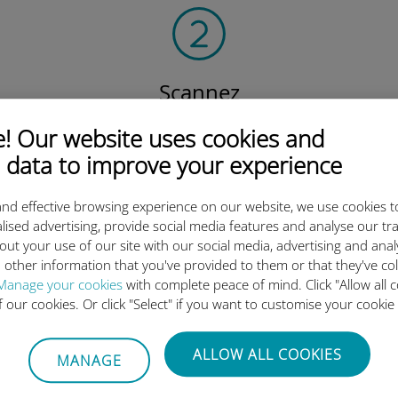
Scannez
le QR code
 Our website uses cookies and
pour activer votre forfait
 data to improve your experience
et installer l'eSIM Ubigi.
Efficace !
nd effective browsing experience on our website, we use cookies t
lised advertising, provide social media features and analyse our tra
out your use of our site with our social media, advertising and ana
 other information that you've provided to them or that they've co
Manage your cookies
with complete peace of mind. Click "Allow all c
 l'eSIM internationale Ubigi es
of our cookies. Or click "Select" if you want to customise your cookie
ALLOW ALL COOKIES
MANAGE