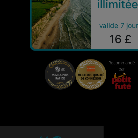
illimité
valide 7 jou
16 £
Recommandé
par