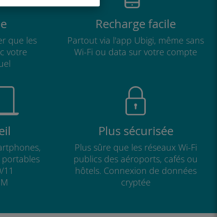
e
Recharge facile
r que les
Partout via l'app Ubigi, même sans
ec votre
Wi-Fi ou data sur votre compte
uel
il
Plus sécurisée
artphones,
Plus sûre que les réseaux Wi-Fi
s portables
publics des aéroports, cafés ou
/11
hôtels. Connexion de données
IM
cryptée