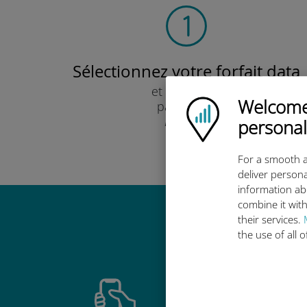
Sélectionnez votre forfait data
et recevez-le
Welcome!
Ubigi logo
par e-mail.
Rapide !
personal
For a smooth a
deliver persona
information ab
combine it with
their services.
Pourquoi
the use of all 