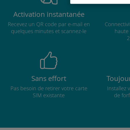
Activation instantanée
Recevez un QR code par e-mail en
Connectivi
quelques minutes et scannez-le
haute 
2
Sans effort
Toujour
Pas besoin de retirer votre carte
Installez
SIM existante
de for