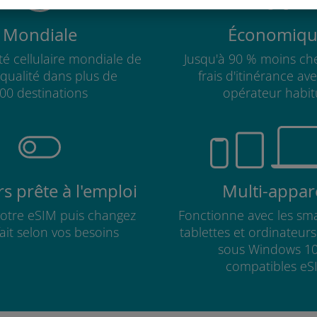
Mondiale
Économiqu
té cellulaire mondiale de
Jusqu'à 90 % moins che
qualité dans plus de
frais d'itinérance av
00 destinations
opérateur habit
s prête à l'emploi
Multi-appare
 votre eSIM puis changez
Fonctionne avec les sm
fait selon vos besoins
tablettes et ordinateur
sous Windows 10
compatibles eS