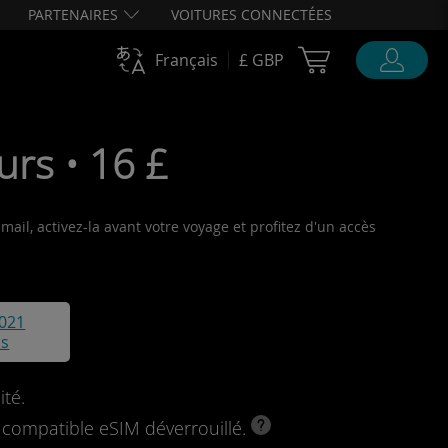
PARTENAIRES
VOITURES CONNECTÉES
Cart Ubigi
Français
£ GBP
urs • 16 £
ail, activez-la avant votre voyage et profitez d'un accès
021
is
ité.
l compatible eSIM déverrouillé.