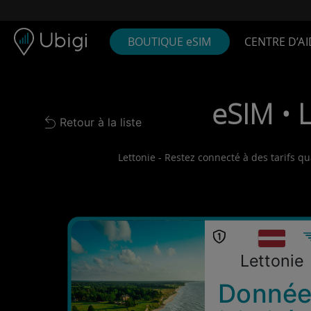
Skip to content
Contenu
Barre de navigation
Bas de page
BOUTIQUE eSIM
CENTRE D’AI
eSIM • L
Retour à la liste
Back to list
Lettonie - Restez connecté à des tarifs qu
Lettonie
Donnée