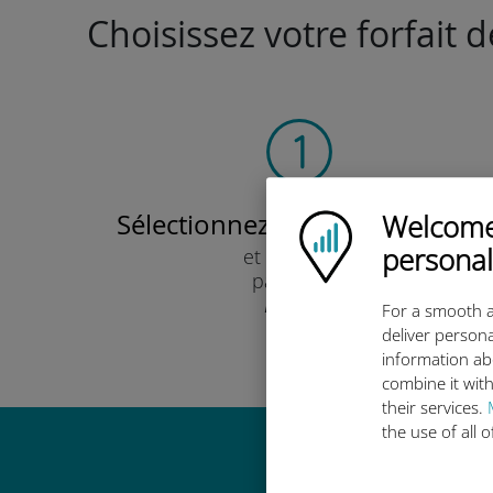
Choisissez votre forfait 
Sélectionnez votre forfait data
Welcome!
Ubigi logo
personal
et recevez-le
par e-mail.
Rapide !
For a smooth a
deliver persona
information ab
combine it with
their services.
the use of all 
Pourquoi