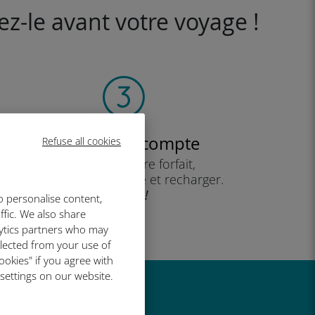
ez-le avant votre voyage !
Créez votre compte
Refuse all cookies
pour utiliser votre forfait,
consulter votre solde et recharger.
Profitez !
o personalise content,
ffic. We also share
lytics partners who may
llected from your use of
ookies" if you agree with
 settings on our website.
t si bien