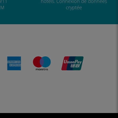
/11
hôtels. Connexion de données
IM
cryptée