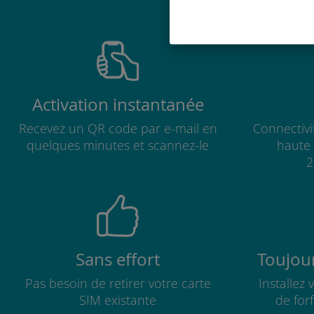
Activation instantanée
Recevez un QR code par e-mail en
Connectivi
quelques minutes et scannez-le
haute 
2
Sans effort
Toujour
Pas besoin de retirer votre carte
Installez
SIM existante
de for