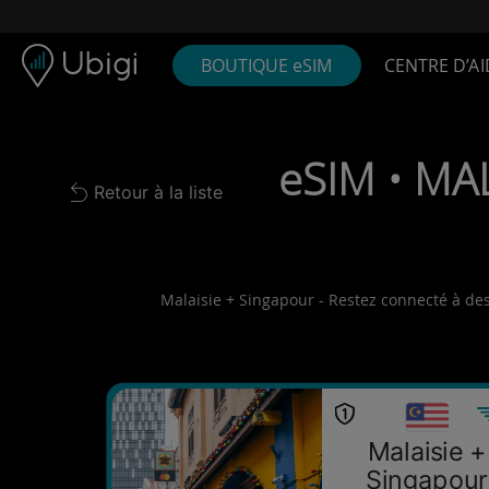
Skip to content
Contenu
Barre de navigation
Bas de page
BOUTIQUE eSIM
CENTRE D’AI
eSIM • MAL
Retour à la liste
Back to list
Malaisie + Singapour - Restez connecté à des 
Malaisie +
Singapour