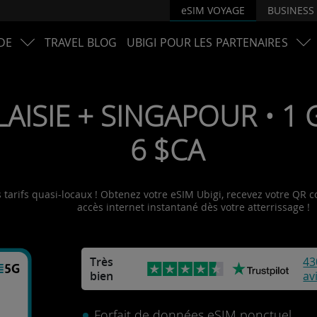
eSIM VOYAGE
BUSINESS
DE
TRAVEL BLOG
UBIGI POUR LES PARTENAIRES
AISIE + SINGAPOUR • 1 Go
6 $CA
tarifs quasi-locaux ! Obtenez votre eSIM Ubigi, recevez votre QR co
accès internet instantané dès votre atterrissage !
Très
43
bien
av
Forfait de données eSIM ponctuel.