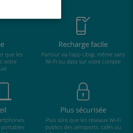
e
Recharge facile
r que les
Partout via l'app Ubigi, même sans
ec votre
Wi-Fi ou data sur votre compte
uel
il
Plus sécurisée
artphones,
Plus sûre que les réseaux Wi-Fi
s portables
publics des aéroports, cafés ou