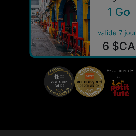
1 Go
valide 7 jou
6 $CA
Recommandé
par