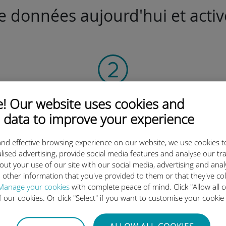
de données aujourd'hui et activ
Scannez
 Our website uses cookies and
le QR code
 data to improve your experience
pour activer votre forfait
et installer l'eSIM Ubigi.
nd effective browsing experience on our website, we use cookies t
Efficace !
lised advertising, provide social media features and analyse our tra
out your use of our site with our social media, advertising and ana
 other information that you've provided to them or that they've co
Manage your cookies
with complete peace of mind. Click "Allow all c
of our cookies. Or click "Select" if you want to customise your cookie
 l'eSIM internationale Ubigi es