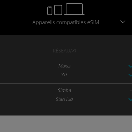
Appareils
compatibles
eSIM
RÉSEAU
(X)
Maxis
YTL
Simba
StarHub