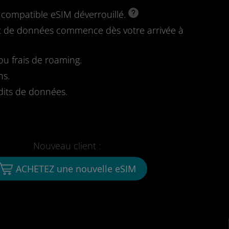
l compatible eSIM déverrouillé.
fait de données commence dès votre arrivée à
u frais de roaming.
ns.
dits de données.
Nouveau client :
ACHETEZ une nouvelle eSIM