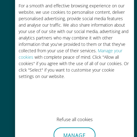
Économique
For a smooth and effective browsing experience on our
website, we use cookies to personalise content, deliver
Jusqu'à 90 % moins cher que les
personalised advertising, provide social media features
frais d'itinérance avec votre
and analyse our traffic. We also share information about
opérateur habituel
your use of our site with our social media, advertising and
analytics partners who may combine it with other
information that you've provided to them or that they've
collected from your use of their services.
Manage your
cookies
with complete peace of mind. Click "Allow all
cookies" if you agree with the use of all of our cookies. Or
Recharge facile
click "Select" if you want to customise your cookie
settings on our website.
Partout via l'app Ubigi, même sans
Wi-Fi ou data sur votre compte
Refuse all cookies
Sans effort
MANAGE