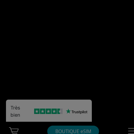
Très
bien
Cart Ubigi
Nav
BOUTIQUE eSIM