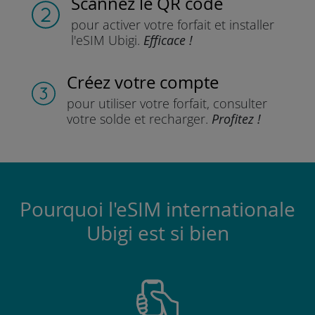
Scannez
le QR code
pour activer votre forfait
et installer
l'eSIM Ubigi.
Efficace !
Créez votre compte
pour utiliser votre forfait,
consulter
votre solde et recharger.
Profitez !
Pourquoi l'eSIM internationale
Ubigi est si bien