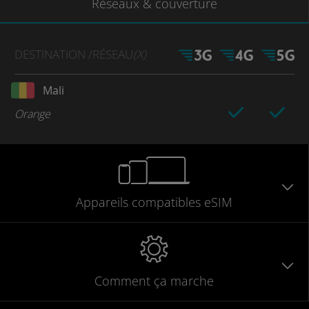
Réseaux
& couverture
DESTINATION
/RÉSEAU
(X)
Mali
Orange
Appareils
compatibles
eSIM
Comment ça marche