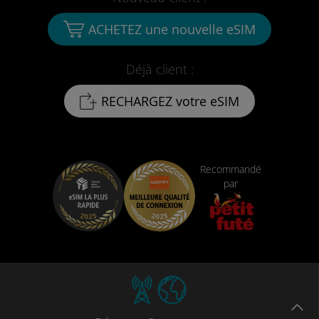
ACHETEZ une nouvelle eSIM
Déjà client :
RECHARGEZ votre eSIM
Recommandé
par