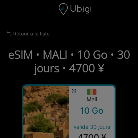
Skip to content
Contenu
Barre de navigation
Bas de page
Retour à la liste
Back to list
eSIM • MALI • 10 Go • 30
jours • 4700 ¥
Mali
10 Go
valide 30 jours
4700 ¥