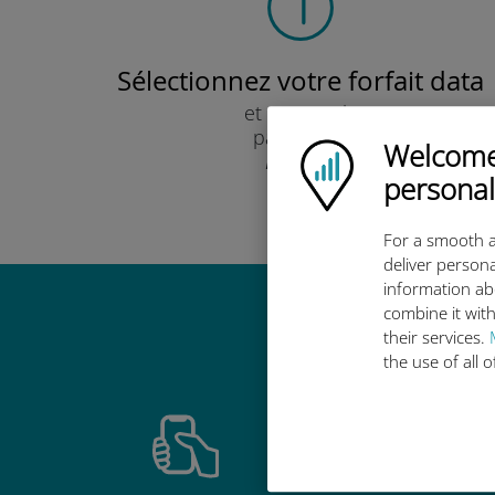
Sélectionnez votre forfait data
et recevez-le
par e-mail.
Welcome!
Ubigi logo
Rapide !
personal
For a smooth a
deliver persona
information ab
combine it with
Pourquoi
their services.
the use of all 