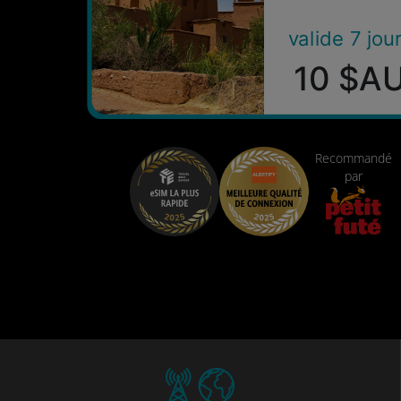
valide 7 jou
10 $A
Recommandé
par