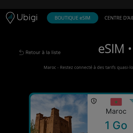
Skip to content
Contenu
Barre de navigation
Bas de page
BOUTIQUE eSIM
CENTRE D’AI
eSIM •
Retour à la liste
Back to list
Maroc - Restez connecté à des tarifs quasi-lo
Maroc
1 Go