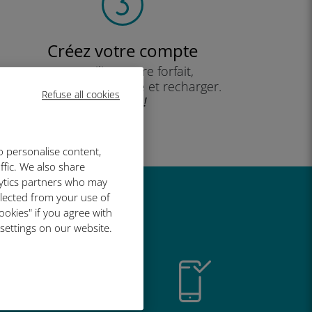
Créez votre compte
pour utiliser votre forfait,
consulter votre solde et recharger.
Refuse all cookies
Profitez !
o personalise content,
ffic. We also share
lytics partners who may
llected from your use of
t si bien
ookies" if you agree with
 settings on our website.