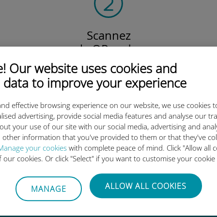
Scannez
le QR code
pour activer votre forfait
 Our website uses cookies and
et installer l'eSIM Ubigi.
 data to improve your experience
Efficace !
nd effective browsing experience on our website, we use cookies t
lised advertising, provide social media features and analyse our tra
out your use of our site with our social media, advertising and ana
 other information that you've provided to them or that they've co
 l'eSIM internationale Ubigi es
Manage your cookies
with complete peace of mind. Click "Allow all c
of our cookies. Or click "Select" if you want to customise your cookie
ALLOW ALL COOKIES
MANAGE