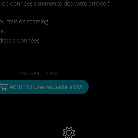
fait de données commence dès votre arrivée à
u frais de roaming.
ns.
dits de données.
Nouveau client :
ACHETEZ une nouvelle eSIM