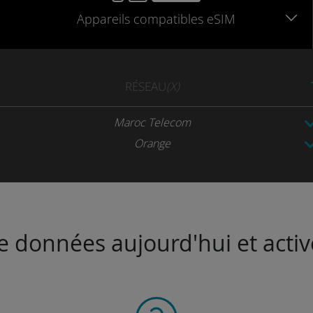
Appareils
compatibles
eSIM
RÉSEAU
(X)
Maroc Telecom
Orange
de données aujourd'hui et activ