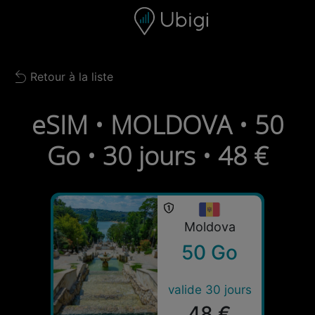
Skip to content
Contenu
Barre de navigation
Bas de page
Retour à la liste
Back to list
eSIM • MOLDOVA • 50
Go • 30 jours • 48 €
Moldova
50 Go
valide 30 jours
48 €