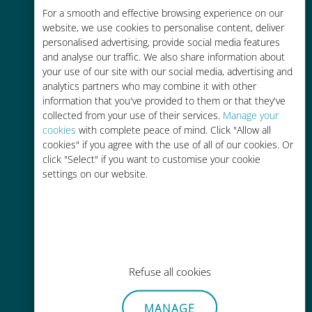
Économique
For a smooth and effective browsing experience on our
website, we use cookies to personalise content, deliver
Jusqu'à 90 % moins cher que les
personalised advertising, provide social media features
frais d'itinérance avec votre
and analyse our traffic. We also share information about
opérateur habituel
your use of our site with our social media, advertising and
analytics partners who may combine it with other
information that you've provided to them or that they've
collected from your use of their services.
Manage your
cookies
with complete peace of mind. Click "Allow all
cookies" if you agree with the use of all of our cookies. Or
Recharge facile
click "Select" if you want to customise your cookie
settings on our website.
Partout via l'app Ubigi, même sans
Wi-Fi ou data sur votre compte
Refuse all cookies
Sans effort
MANAGE