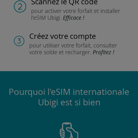
Scannez
le QR code
pour activer votre forfait
et installer
l'eSIM Ubigi.
Efficace !
Créez votre compte
pour utiliser votre forfait,
consulter
votre solde et recharger.
Profitez !
Pourquoi l'eSIM internationale
Ubigi est si bien