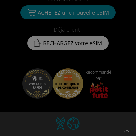
ACHETEZ une nouvelle eSIM
Déjà client :
RECHARGEZ votre eSIM
Recommandé
par