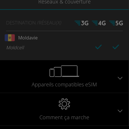
Réseaux
& couverture
DESTINATION
/RÉSEAU
(X)
Moldavie
Moldcell
Appareils
compatibles
eSIM
Comment ça marche