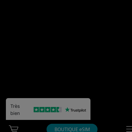
Très
bien
Cart Ubigi
Nav
BOUTIQUE eSIM