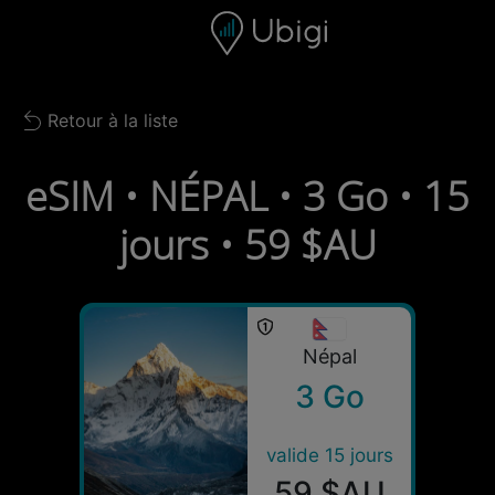
Skip to content
Contenu
Barre de navigation
Bas de page
Retour à la liste
Back to list
eSIM • NÉPAL • 3 Go • 15
jours • 59 $AU
Népal
3 Go
valide 15 jours
59 $AU