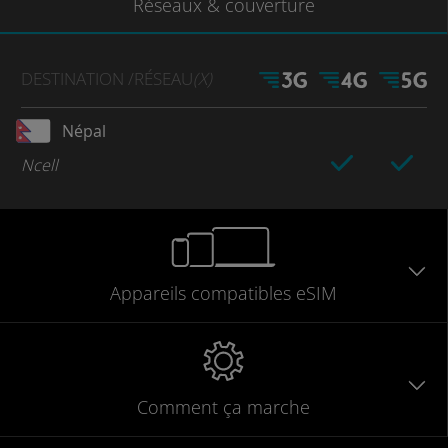
Réseaux
& couverture
DESTINATION
/RÉSEAU
(X)
Népal
Ncell
Appareils
compatibles
eSIM
Comment ça marche