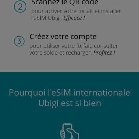
Scannez
le QR code
pour activer votre forfait
et installer
l'eSIM Ubigi.
Efficace !
Créez votre compte
pour utiliser votre forfait,
consulter
votre solde et recharger.
Profitez !
Pourquoi l'eSIM internationale
Ubigi est si bien