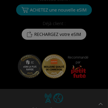
ACHETEZ une nouvelle eSIM
Déjà client :
RECHARGEZ votre eSIM
Recommandé
par