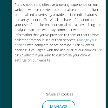
Économique
For a smooth and effective browsing experience on our
website, we use cookies to personalise content, deliver
Jusqu'à 90 % moins cher que les
personalised advertising, provide social media features
frais d'itinérance avec votre
and analyse our traffic. We also share information about
opérateur habituel
your use of our site with our social media, advertising and
analytics partners who may combine it with other
information that you've provided to them or that they've
collected from your use of their services.
Manage your
cookies
with complete peace of mind. Click "Allow all
cookies" if you agree with the use of all of our cookies. Or
Recharge facile
click "Select" if you want to customise your cookie
settings on our website.
Partout via l'app Ubigi, même sans
Wi-Fi ou data sur votre compte
Refuse all cookies
Sans effort
MANAGE