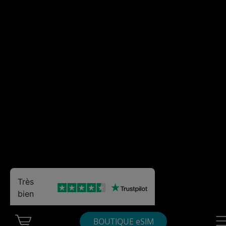
Très
bien
Cart Ubigi
Nav
BOUTIQUE eSIM