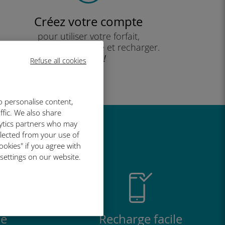
Créez votre compte
pour utiliser votre forfait,
consulter votre solde et recharger.
Profitez !
Refuse all cookies
o personalise content,
ffic. We also share
lytics partners who may
t si bien
llected from your use of
ookies" if you agree with
 settings on our website.
e
Recharge facile