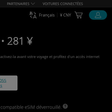
PARTENAIRES
VOITURES CONNECTÉES
Cart Ubigi
Français
¥ CNY
 • 281 ¥
activez-la avant votre voyage et profitez d'un accès internet
055
is
l compatible eSIM déverrouillé.