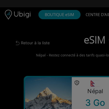
Skip to content
Contenu
Barre de navigation
Bas de page
BOUTIQUE eSIM
CENTRE D’AI
eSIM 
Retour à la liste
Back to list
Népal - Restez connecté à des tarifs quasi-lo
Népal
3 Go