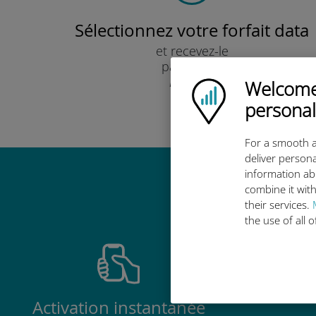
Sélectionnez votre forfait data
et recevez-le
par e-mail.
Rapide !
Welcome!
Ubigi logo
personal
For a smooth a
deliver persona
information ab
Pourquoi
combine it with
their services.
the use of all 
Activation instantanée