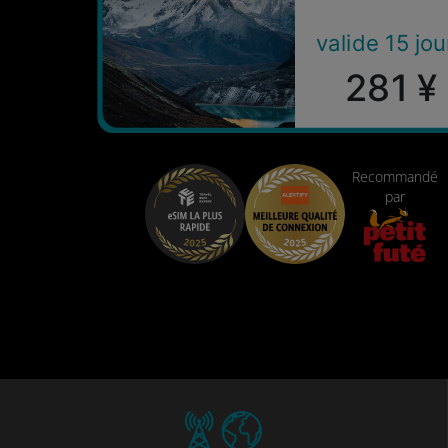
valide 15 jou
281 ¥
Recommandé
par