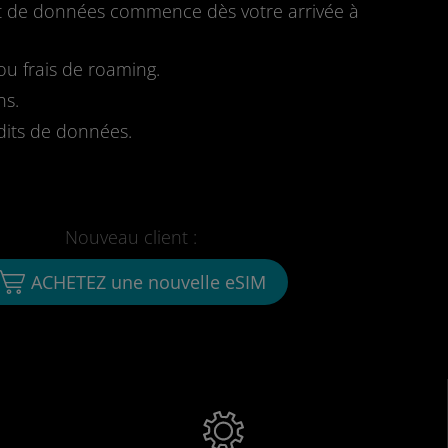
fait de données commence dès votre arrivée à
u frais de roaming.
ns.
dits de données.
Nouveau client :
ACHETEZ une nouvelle eSIM