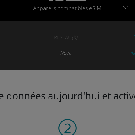
Appareils
compatibles
eSIM
RÉSEAU
(X)
Ncell
de données aujourd'hui et activ