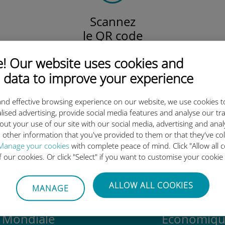
Scannez
le QR code
pour activer votre forfait
 Our website uses cookies and
et installer l'eSIM Ubigi.
Efficace !
 data to improve your experience
nd effective browsing experience on our website, we use cookies t
lised advertising, provide social media features and analyse our tra
out your use of our site with our social media, advertising and ana
 l'eSIM internationale Ubigi es
 other information that you've provided to them or that they've co
Manage your cookies
with complete peace of mind. Click "Allow all c
of our cookies. Or click "Select" if you want to customise your cookie
ALLOW ALL COOKIES
MANAGE
Mondiale
Économiqu